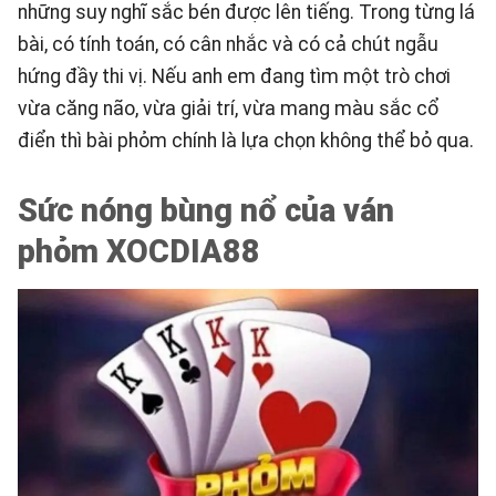
những suy nghĩ sắc bén được lên tiếng. Trong từng lá
bài, có tính toán, có cân nhắc và có cả chút ngẫu
hứng đầy thi vị. Nếu anh em đang tìm một trò chơi
vừa căng não, vừa giải trí, vừa mang màu sắc cổ
điển thì bài phỏm chính là lựa chọn không thể bỏ qua.
Sức nóng bùng nổ của ván
phỏm XOCDIA88