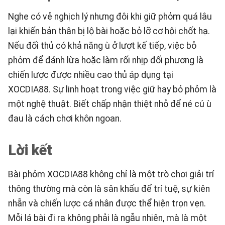
Nghe có vẻ nghịch lý nhưng đôi khi giữ phỏm quá lâu
lại khiến bản thân bị lộ bài hoặc bỏ lỡ cơ hội chốt hạ.
Nếu đối thủ có khả năng ù ở lượt kế tiếp, việc bỏ
phỏm để đánh lừa hoặc làm rối nhịp đối phương là
chiến lược được nhiều cao thủ áp dụng tại
XOCDIA88. Sự linh hoạt trong việc giữ hay bỏ phỏm là
một nghệ thuật. Biết chấp nhận thiệt nhỏ để né cú ù
đau là cách chơi khôn ngoan.
Lời kết
Bài phỏm XOCDIA88 không chỉ là một trò chơi giải trí
thông thường mà còn là sân khấu để trí tuệ, sự kiên
nhẫn và chiến lược cá nhân được thể hiện trọn vẹn.
Mỗi lá bài đi ra không phải là ngẫu nhiên, mà là một