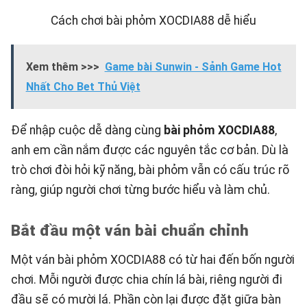
Cách chơi bài phỏm XOCDIA88 dễ hiểu
Xem thêm >>>
Game bài Sunwin - Sảnh Game Hot
Nhất Cho Bet Thủ Việt
Để nhập cuộc dễ dàng cùng
bài phỏm XOCDIA88
,
anh em cần nắm được các nguyên tắc cơ bản. Dù là
trò chơi đòi hỏi kỹ năng, bài phỏm vẫn có cấu trúc rõ
ràng, giúp người chơi từng bước hiểu và làm chủ.
Bắt đầu một ván bài chuẩn chỉnh
Một ván bài phỏm XOCDIA88 có từ hai đến bốn người
chơi. Mỗi người được chia chín lá bài, riêng người đi
đầu sẽ có mười lá. Phần còn lại được đặt giữa bàn