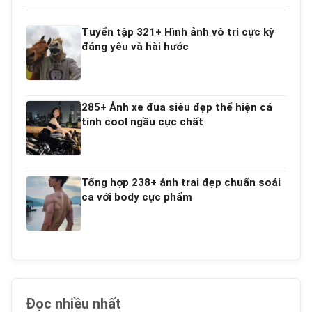
Tuyển tập 321+ Hình ảnh vô tri cực kỳ
đáng yêu và hài hước
285+ Ảnh xe đua siêu đẹp thể hiện cá
tính cool ngầu cực chất
Tổng hợp 238+ ảnh trai đẹp chuẩn soái
ca với body cực phẩm
Đọc nhiều nhất