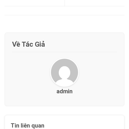
Về Tác Giả
admin
Tin liên quan