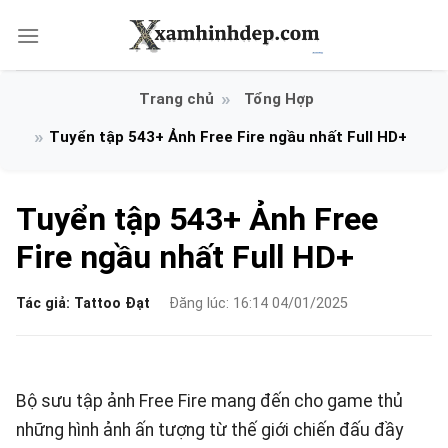
Bỏ
qua
nội
dung
Tổng Hợp
Tuyển tập 543+ Ảnh Free Fire ngầu nhất Full HD+
Tuyển tập 543+ Ảnh Free
Fire ngầu nhất Full HD+
Tác giả:
Tattoo Đạt
Đăng lúc: 16:14 04/01/2025
Bộ sưu tập ảnh Free Fire mang đến cho game thủ
những hình ảnh ấn tượng từ thế giới chiến đấu đầy