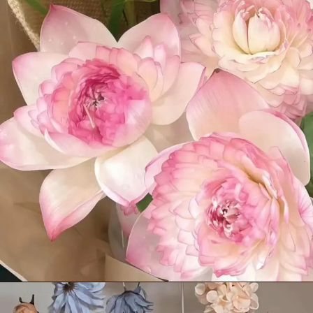
Đang mở
https://xamhinhdep.com/hinh-nen-hoa/