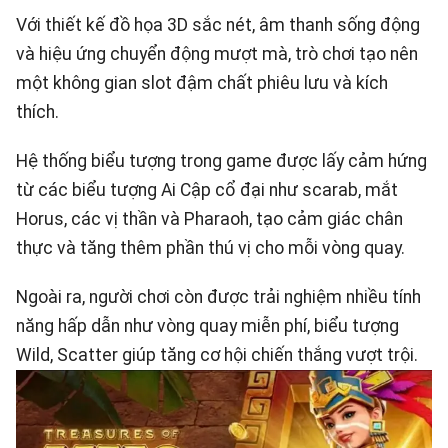
Với thiết kế đồ họa 3D sắc nét, âm thanh sống động
và hiệu ứng chuyển động mượt mà, trò chơi tạo nên
một không gian slot đậm chất phiêu lưu và kích
thích.
Hệ thống biểu tượng trong game được lấy cảm hứng
từ các biểu tượng Ai Cập cổ đại như scarab, mắt
Horus, các vị thần và Pharaoh, tạo cảm giác chân
thực và tăng thêm phần thú vị cho mỗi vòng quay.
Ngoài ra, người chơi còn được trải nghiệm nhiều tính
năng hấp dẫn như vòng quay miễn phí, biểu tượng
Wild, Scatter giúp tăng cơ hội chiến thắng vượt trội.