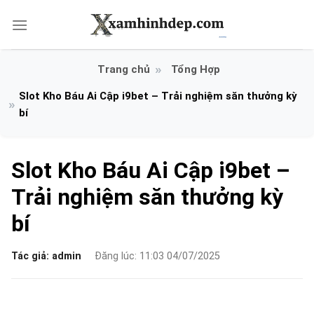
Bỏ
qua
nội
dung
Tổng Hợp
Slot Kho Báu Ai Cập i9bet – Trải nghiệm săn thưởng kỳ
bí
Slot Kho Báu Ai Cập i9bet –
Trải nghiệm săn thưởng kỳ
bí
Tác giả:
admin
Đăng lúc: 11:03 04/07/2025