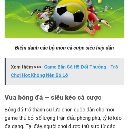
Điểm danh các bộ môn cá cược siêu hấp dẫn
Xem thêm >>>
Game Bắn Cá H5 Đổi Thưởng - Trò
Chơi Hot Không Nên Bỏ Lỡ
Vua bóng đá – siêu kèo cá cược
Bóng đá trở thành sự lựa chọn quốc dân cho mọi
game thủ bởi số lượng trận đấu phong phú, tỷ lệ kèo
đa dạng. Tại đây, người chơi được thử sức từ các