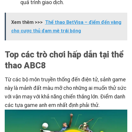
quá trình giao dịch.
Xem thêm >>>
Thể thao BetVisa – điểm đến vàng
cho cược thủ đam mê trái bóng
Top các trò chơi hấp dẫn tại thể
thao ABC8
Từ các bộ môn truyền thống đến điện tử, sảnh game
này là mảnh đất màu mỡ cho những ai muốn thử sức
với vận may với khả năng chiến thắng lớn. Điểm danh
các tựa game anh em nhất định phải thử.