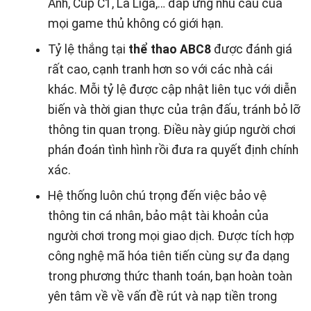
Anh, Cúp C1, La Liga,… đáp ứng nhu cầu của
mọi game thủ không có giới hạn.
Tỷ lệ thắng tại
thể thao ABC8
được đánh giá
rất cao, cạnh tranh hơn so với các nhà cái
khác. Mỗi tỷ lệ được cập nhật liên tục với diễn
biến và thời gian thực của trận đấu, tránh bỏ lỡ
thông tin quan trọng. Điều này giúp người chơi
phán đoán tình hình rồi đưa ra quyết định chính
xác.
Hệ thống luôn chú trọng đến việc bảo vệ
thông tin cá nhân, bảo mật tài khoản của
người chơi trong mọi giao dịch. Được tích hợp
công nghệ mã hóa tiên tiến cùng sự đa dạng
trong phương thức thanh toán, bạn hoàn toàn
yên tâm về về vấn đề rút và nạp tiền trong