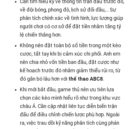
Cần tìm hiểu kỹ về thông tin trận đấu trước đó,
về đội bóng, phong độ, lịch sử đối đầu,… Sự
phân tích chính xác về tình hình, lực lượng giúp
người chơi có cơ sở để đặt tiền nhằm tăng tỷ
lệ chiến thắng hơn.
Không nên đặt toàn bộ số tiền trong một kèo
cược, tất tay khi bị cảm xúc chi phối. Anh em
nên chia nhỏ vốn tiền ban đầu, đặt cược như
kế hoạch trước đó nhằm giảm thiểu rủi ro, từ
đó gắn bó lâu hơn với
thể thao ABC8
.
Khi mới bắt đầu, game thủ nên ưu tiên lựa
chọn các kèo mình hiểu rõ như trong khu vực
châu Á. Cần cập nhật liên tục diễn biến trận
đấu để điều chỉnh chiến lược phù hợp. Ngoài
ra, việc trau dồi kỹ năng phân tích cùng phán