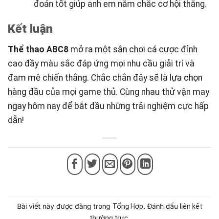
đoán tốt giúp anh em nắm chắc cơ hội thắng.
Kết luận
Thể thao ABC8
mở ra một sân chơi cá cược đỉnh
cao đầy màu sắc đáp ứng mọi nhu cầu giải trí và
đam mê chiến thắng. Chắc chắn đây sẽ là lựa chọn
hàng đầu của mọi game thủ. Cùng nhau thử vận may
ngay hôm nay để bắt đầu những trải nghiệm cực hấp
dẫn!
Bài viết này được đăng trong
. Đánh dấu
Tổng Hợp
liên kết
.
thường trực