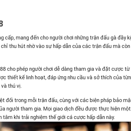
8
g cấp, mang đến cho người chơi những trận đấu gà đầy kị
g chỉ thu hút nhờ vào sự hấp dẫn của các trận đấu mà còn 
Hi88 cho phép người chơi dễ dàng tham gia và đặt cược từ
ợc thiết kế linh hoạt, đáp ứng nhu cầu và sở thích của từ
và thú vị.
 đối trong mỗi trận đấu, cùng với các biện pháp bảo mật
h của người tham gia. Mọi giao dịch đều được thực hiện mộ
n tâm khi trải nghiệm thế giới cá cược hấp dẫn này.