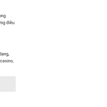
ong
ững điều
dạng,
 casino,