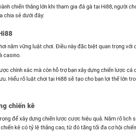
nh chiến thắng lớn khi tham gia đá gà tại Hi88, người ch
a chia sẻ dưới đây:
Hi88
ơi nắm vững luật chơi. Điều này đặc biệt quan trọng với c
à casino.
cược chính xác mà còn hỗ trợ bạn xây dựng chiến lược cá
. Hiểu rõ luật chơi tại Hi88 sẽ tạo cho bạn lợi thế lớn tr
ng chiến kê
 trọng để xây dựng chiến lược cược hiệu quả. Nắm rõ lịch 
chiến kê có tỷ lệ thắng cao, từ đó tăng tối đa cơ hội chiế