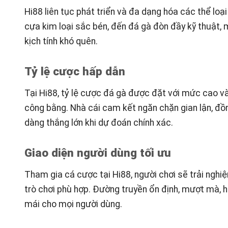
Hi88 liên tục phát triển và đa dạng hóa các thể loạ
cựa kim loại sắc bén, đến đá gà đòn đầy kỹ thuật, 
kịch tính khó quên.
Tỷ lệ cược hấp dẫn
Tại Hi88, tỷ lệ cược đá gà được đặt với mức cao và
công bằng. Nhà cái cam kết ngăn chặn gian lận, đồ
dàng thắng lớn khi dự đoán chính xác.
Giao diện người dùng tối ưu
Tham gia cá cược tại Hi88, người chơi sẽ trải nghiệm
trò chơi phù hợp. Đường truyền ổn định, mượt mà, hạ
mái cho mọi người dùng.