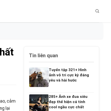
nhất
Tin liên quan
Tuyển tập 321+ Hình
ảnh vô tri cực kỳ đáng
yêu và hài hước
285+ Ảnh xe đua siêu
cao, cảm
đẹp thể hiện cá tính
cool ngầu cực chất
ng lại