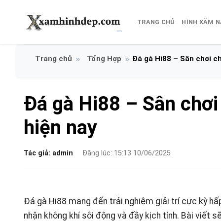
Bỏ
qua
TRANG CHỦ
HÌNH XĂM 
nội
dung
Tổng Hợp
Đá gà Hi88 – Sân chơi ch
Đá gà Hi88 – Sân chơi 
hiện nay
Tác giả:
admin
Đăng lúc: 15:13 10/06/2025
Đá gà Hi88 mang đến trải nghiệm giải trí cực kỳ hấ
nhận không khí sôi động và đầy kịch tính. Bài viết sẽ