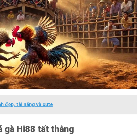
h đẹp, tài năng và cute
á gà Hi88 tất thắng