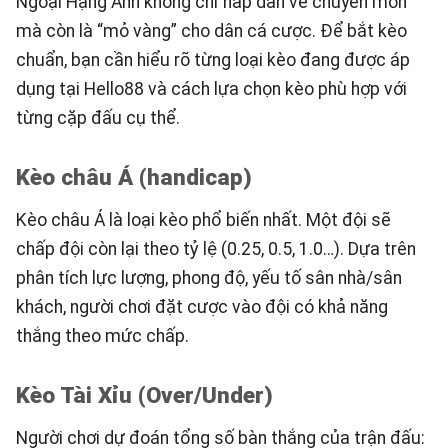
Ngoại Hạng Anh không chỉ hấp dẫn về chuyên môn
mà còn là “mỏ vàng” cho dân cá cược. Để bắt kèo
chuẩn, bạn cần hiểu rõ từng loại kèo đang được áp
dụng tại Hello88 và cách lựa chọn kèo phù hợp với
từng cặp đấu cụ thể.
Kèo châu Á (handicap)
Kèo châu Á là loại kèo phổ biến nhất. Một đội sẽ
chấp đội còn lại theo tỷ lệ (0.25, 0.5, 1.0…). Dựa trên
phân tích lực lượng, phong độ, yếu tố sân nhà/sân
khách, người chơi đặt cược vào đội có khả năng
thắng theo mức chấp.
Kèo Tài Xỉu (Over/Under)
Người chơi dự đoán tổng số bàn thắng của trận đấu: