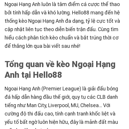
Ngoại Hạng Anh luôn là tâm điểm cá cược thể thao
bởi tính hấp dẫn và khó lường. Hello88 mang đến hệ
thống kèo Ngoại Hạng Anh đa dạng, tỷ lệ cực tốt và
cập nhật liên tục theo diễn biến trận đấu. Cùng tìm
hiểu cách phân tích kèo chuẩn và bắt trúng thời cơ
để thắng lớn qua bài viết sau nhé!
Tổng quan về kèo Ngoại Hạng
Anh tại Hello88
Ngoại Hạng Anh (Premier League) là giải đấu bóng
đá hấp dẫn hàng đầu thế giới, quy tụ các CLB danh
tiếng như Man City, Liverpool, MU, Chelsea… Với
cường độ thi đấu cao, tính cạnh tranh khốc liệt và
yếu tố bất ngờ luôn hiện hữu, đây là mảnh đất màu