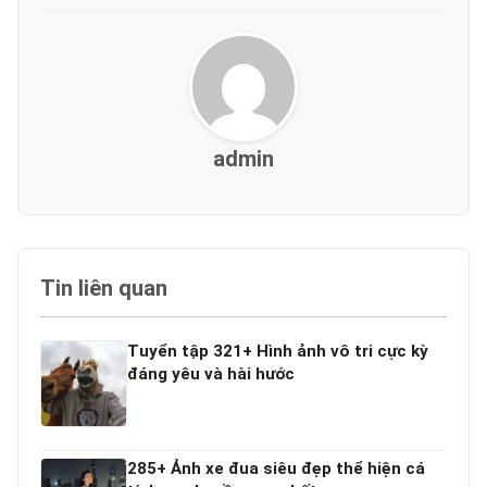
admin
Tin liên quan
Tuyển tập 321+ Hình ảnh vô tri cực kỳ
đáng yêu và hài hước
285+ Ảnh xe đua siêu đẹp thể hiện cá