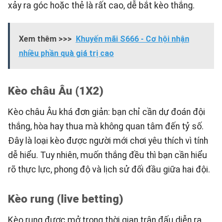
xảy ra góc hoặc thẻ là rất cao, dễ bắt kèo thắng.
Xem thêm >>>
Khuyến mãi S666 - Cơ hội nhận
nhiều phần quà giá trị cao
Kèo châu Âu (1X2)
Kèo châu Âu khá đơn giản: bạn chỉ cần dự đoán đội
thắng, hòa hay thua mà không quan tâm đến tỷ số.
Đây là loại kèo được người mới chơi yêu thích vì tính
dễ hiểu. Tuy nhiên, muốn thắng đều thì bạn cần hiểu
rõ thực lực, phong độ và lịch sử đối đầu giữa hai đội.
Kèo rung (live betting)
Kèo rung được mở trong thời gian trận đấu diễn ra,