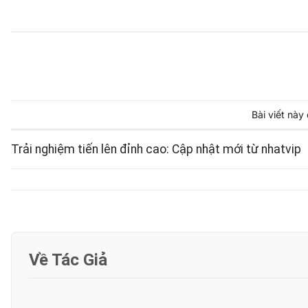
Bài viết nà
Trải nghiệm tiến lên đỉnh cao: Cập nhật mới từ nhatvip
Về Tác Giả