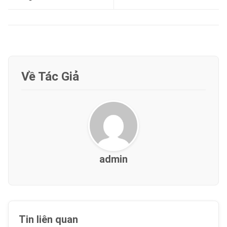
Về Tác Giả
admin
Tin liên quan