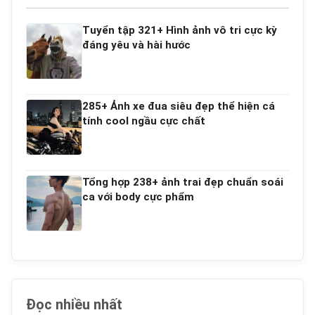
Tuyển tập 321+ Hình ảnh vô tri cực kỳ
đáng yêu và hài hước
285+ Ảnh xe đua siêu đẹp thể hiện cá
tính cool ngầu cực chất
Tổng hợp 238+ ảnh trai đẹp chuẩn soái
ca với body cực phẩm
Đọc nhiều nhất