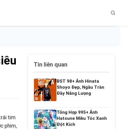
iêu
Tin liên quan
BST 98+ Ảnh Hinata
Shoyo Đẹp, Ngầu Tràn
Đầy Năng Lượng
Tổng Hợp 995+ Ảnh
rái tim
Hatsune Miku Tóc Xanh
Đột Kích
ớc phim,