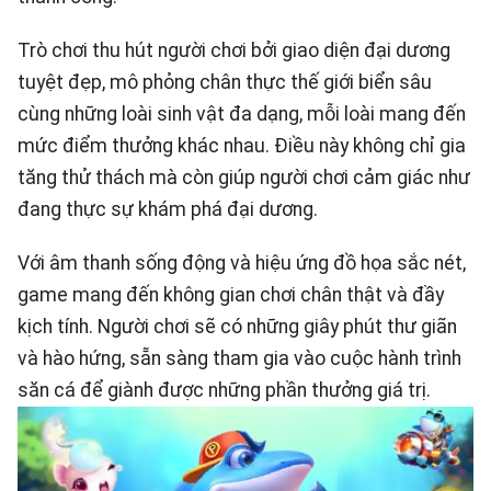
Trò chơi thu hút người chơi bởi giao diện đại dương
tuyệt đẹp, mô phỏng chân thực thế giới biển sâu
cùng những loài sinh vật đa dạng, mỗi loài mang đến
mức điểm thưởng khác nhau. Điều này không chỉ gia
tăng thử thách mà còn giúp người chơi cảm giác như
đang thực sự khám phá đại dương.
Với âm thanh sống động và hiệu ứng đồ họa sắc nét,
game mang đến không gian chơi chân thật và đầy
kịch tính. Người chơi sẽ có những giây phút thư giãn
và hào hứng, sẵn sàng tham gia vào cuộc hành trình
săn cá để giành được những phần thưởng giá trị.