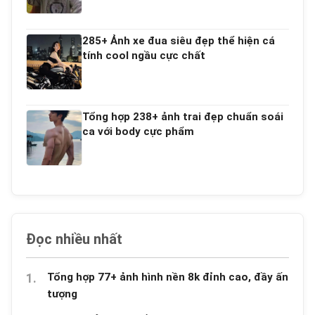
285+ Ảnh xe đua siêu đẹp thể hiện cá
tính cool ngầu cực chất
Tổng hợp 238+ ảnh trai đẹp chuẩn soái
ca với body cực phẩm
Đọc nhiều nhất
Tổng hợp 77+ ảnh hình nền 8k đỉnh cao, đầy ấn
tượng