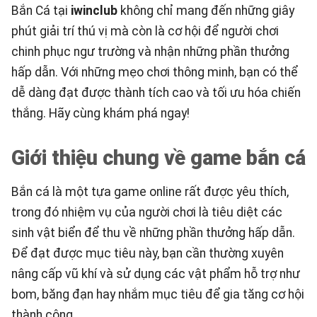
Bắn Cá tại
iwinclub
không chỉ mang đến những giây
phút giải trí thú vị mà còn là cơ hội để người chơi
chinh phục ngư trường và nhận những phần thưởng
hấp dẫn. Với những mẹo chơi thông minh, bạn có thể
dễ dàng đạt được thành tích cao và tối ưu hóa chiến
thắng. Hãy cùng khám phá ngay!
Giới thiệu chung về game bắn cá
Bắn cá là một tựa game online rất được yêu thích,
trong đó nhiệm vụ của người chơi là tiêu diệt các
sinh vật biển để thu về những phần thưởng hấp dẫn.
Để đạt được mục tiêu này, bạn cần thường xuyên
nâng cấp vũ khí và sử dụng các vật phẩm hỗ trợ như
bom, băng đạn hay nhắm mục tiêu để gia tăng cơ hội
thành công.