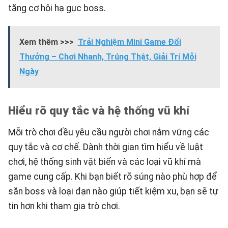
tăng cơ hội hạ gục boss.
Xem thêm >>>
Trải Nghiệm Mini Game Đổi
Thưởng – Chơi Nhanh, Trúng Thật, Giải Trí Mỗi
Ngày
Hiểu rõ quy tắc và hệ thống vũ khí
Mỗi trò chơi đều yêu cầu người chơi nắm vững các
quy tắc và cơ chế. Dành thời gian tìm hiểu về luật
chơi, hệ thống sinh vật biển và các loại vũ khí mà
game cung cấp. Khi bạn biết rõ súng nào phù hợp để
săn boss và loại đạn nào giúp tiết kiệm xu, bạn sẽ tự
tin hơn khi tham gia trò chơi.