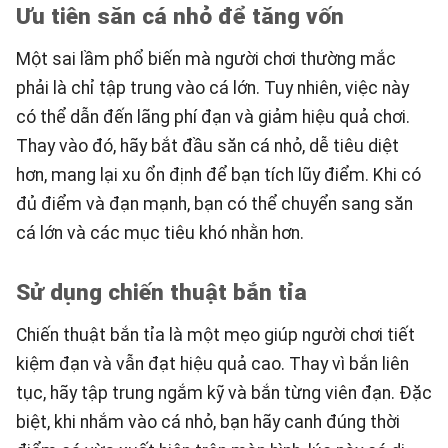
Ưu tiên săn cá nhỏ để tăng vốn
Một sai lầm phổ biến mà người chơi thường mắc
phải là chỉ tập trung vào cá lớn. Tuy nhiên, việc này
có thể dẫn đến lãng phí đạn và giảm hiệu quả chơi.
Thay vào đó, hãy bắt đầu săn cá nhỏ, dễ tiêu diệt
hơn, mang lại xu ổn định để bạn tích lũy điểm. Khi có
đủ điểm và đạn mạnh, bạn có thể chuyển sang săn
cá lớn và các mục tiêu khó nhằn hơn.
Sử dụng chiến thuật bắn tỉa
Chiến thuật bắn tỉa là một mẹo giúp người chơi tiết
kiệm đạn và vẫn đạt hiệu quả cao. Thay vì bắn liên
tục, hãy tập trung ngắm kỹ và bắn từng viên đạn. Đặc
biệt, khi nhắm vào cá nhỏ, bạn hãy canh đúng thời