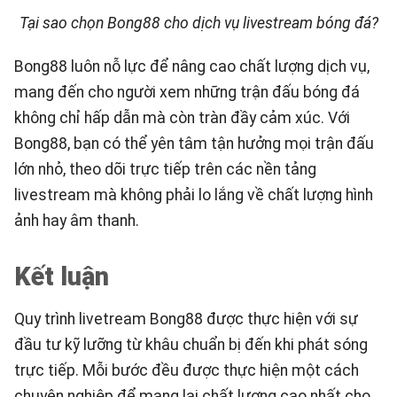
Tại sao chọn Bong88 cho dịch vụ livestream bóng đá?
Bong88 luôn nỗ lực để nâng cao chất lượng dịch vụ,
mang đến cho người xem những trận đấu bóng đá
không chỉ hấp dẫn mà còn tràn đầy cảm xúc. Với
Bong88, bạn có thể yên tâm tận hưởng mọi trận đấu
lớn nhỏ, theo dõi trực tiếp trên các nền tảng
livestream mà không phải lo lắng về chất lượng hình
ảnh hay âm thanh.
Kết luận
Quy trình livetream Bong88 được thực hiện với sự
đầu tư kỹ lưỡng từ khâu chuẩn bị đến khi phát sóng
trực tiếp. Mỗi bước đều được thực hiện một cách
chuyên nghiệp để mang lại chất lượng cao nhất cho