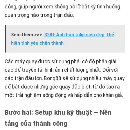
động, giúp người xem không bỏ lỡ bất kỳ tình huống
quan trọng nào trong trận đấu.
Xem thêm >>>
328+ Ảnh hoa tulip siêu đẹp, thể
hiện tình yêu chân thành
Các máy quay được sử dụng phải có độ phân giải
cao để truyền tải hình ảnh chất lượng nhất. Đối với
các trận đấu lớn, Bong88 sẽ sử dụng nhiều máy quay
để bắt được những góc quay đặc biệt, từ đó tạo ra
một trải nghiệm sống động và hấp dẫn cho khán giả.
Bước hai: Setup khu kỹ thuật – Nền
tảng của thành công