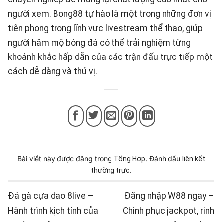
người xem. Bong88 tự hào là một trong những đơn vị
tiên phong trong lĩnh vực livestream thể thao, giúp
người hâm mộ bóng đá có thể trải nghiệm từng
khoảnh khắc hấp dẫn của các trận đấu trực tiếp một
cách dễ dàng và thú vị.
Bài viết này được đăng trong
. Đánh dấu
Tổng Hợp
liên kết
.
thường trực
Đá gà cựa dao 8live –
Đăng nhập W88 ngay –
Hành trình kịch tính của
Chinh phục jackpot, rinh