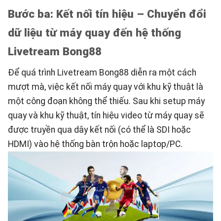
Bước ba: Kết nối tín hiệu – Chuyển đổi
dữ liệu từ máy quay đến hệ thống
Livetream Bong88
Để quá trình Livetream Bong88 diễn ra một cách
mượt mà, việc kết nối máy quay với khu kỹ thuật là
một công đoạn không thể thiếu. Sau khi setup máy
quay và khu kỹ thuật, tín hiệu video từ máy quay sẽ
được truyền qua dây kết nối (có thể là SDI hoặc
HDMI) vào hệ thống bàn trộn hoặc laptop/PC.