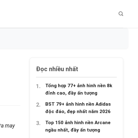
Đọc nhiều nhất
Tổng hợp 77+ ảnh hình nền 8k
đỉnh cao, đầy ấn tượng
BST 79+ ảnh hình nền Adidas
độc đáo, đẹp nhất năm 2026
Top 150 ảnh hình nền Arcane
iữa may
ngầu nhất, đầy ấn tượng