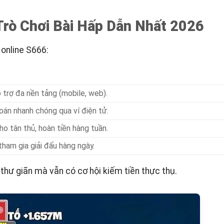
Trò Chơi Bài Hấp Dẫn Nhất 2026
 online S666:
 trợ đa nền tảng (mobile, web).
oán nhanh chóng qua ví điện tử.
 tân thủ, hoàn tiền hàng tuần.
tham gia giải đấu hàng ngày.
 thư giãn mà vẫn có cơ hội kiếm tiền thực thụ.