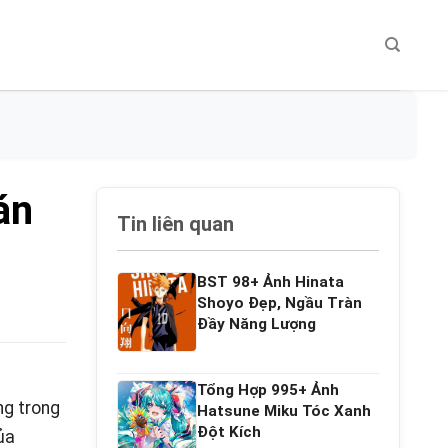
án
Tin liên quan
BST 98+ Ảnh Hinata
Shoyo Đẹp, Ngầu Tràn
Đầy Năng Lượng
Tổng Hợp 995+ Ảnh
ng trong
Hatsune Miku Tóc Xanh
Đột Kích
ủa