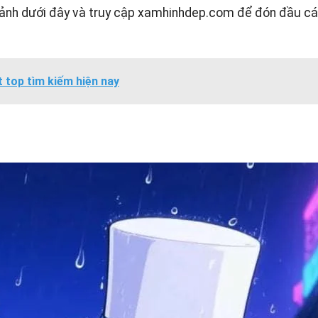
ảnh dưới đây và truy cập
xamhinhdep.com
để đón đầu cá
t top tìm kiếm hiện nay