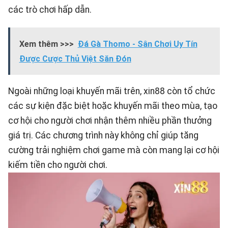
các trò chơi hấp dẫn.
Xem thêm >>>
Đá Gà Thomo - Sân Chơi Uy Tín
Được Cược Thủ Việt Săn Đón
Ngoài những loại khuyến mãi trên, xin88 còn tổ chức
các sự kiện đặc biệt hoặc khuyến mãi theo mùa, tạo
cơ hội cho người chơi nhận thêm nhiều phần thưởng
giá trị. Các chương trình này không chỉ giúp tăng
cường trải nghiệm chơi game mà còn mang lại cơ hội
kiếm tiền cho người chơi.