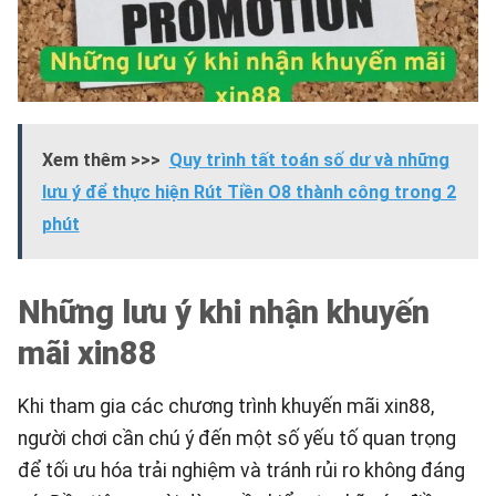
Xem thêm >>>
Quy trình tất toán số dư và những
lưu ý để thực hiện Rút Tiền O8 thành công trong 2
phút
Những lưu ý khi nhận khuyến
mãi xin88
Khi tham gia các chương trình khuyến mãi xin88,
người chơi cần chú ý đến một số yếu tố quan trọng
để tối ưu hóa trải nghiệm và tránh rủi ro không đáng