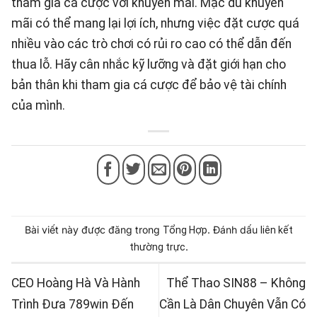
tham gia cá cược với khuyến mãi. Mặc dù khuyến
mãi có thể mang lại lợi ích, nhưng việc đặt cược quá
nhiều vào các trò chơi có rủi ro cao có thể dẫn đến
thua lỗ. Hãy cân nhắc kỹ lưỡng và đặt giới hạn cho
bản thân khi tham gia cá cược để bảo vệ tài chính
của mình.
Bài viết này được đăng trong
. Đánh dấu
Tổng Hợp
liên kết
.
thường trực
CEO Hoàng Hà Và Hành
Thể Thao SIN88 – Không
Trình Đưa 789win Đến
Cần Là Dân Chuyên Vẫn Có