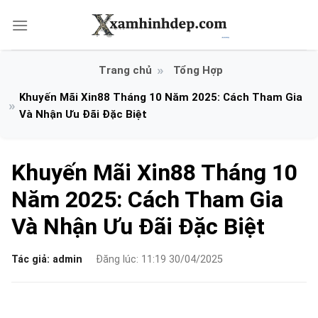
Bỏ
qua
nội
dung
Tổng Hợp
Khuyến Mãi Xin88 Tháng 10 Năm 2025: Cách Tham Gia
Và Nhận Ưu Đãi Đặc Biệt
Khuyến Mãi Xin88 Tháng 10
Năm 2025: Cách Tham Gia
Và Nhận Ưu Đãi Đặc Biệt
Tác giả:
admin
Đăng lúc: 11:19 30/04/2025