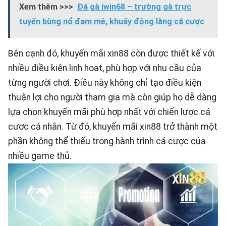
Xem thêm >>>
Đá gà iwin68 – trường gà trực
tuyến bùng nổ đam mê, khuấy động làng cá cược
Bên cạnh đó, khuyến mãi xin88 còn được thiết kế với
nhiều điều kiện linh hoạt, phù hợp với nhu cầu của
từng người chơi. Điều này không chỉ tạo điều kiện
thuận lợi cho người tham gia mà còn giúp họ dễ dàng
lựa chọn khuyến mãi phù hợp nhất với chiến lược cá
cược cá nhân. Từ đó, khuyến mãi xin88 trở thành một
phần không thể thiếu trong hành trình cá cược của
nhiều game thủ.