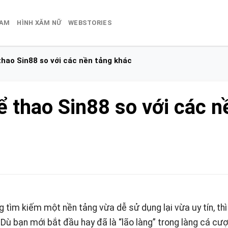
NAM
HÌNH XĂM NỮ
WEBSTORIES
 thao Sin88 so với các nền tảng khác
hể thao Sin88 so với các n
tìm kiếm một nền tảng vừa dễ sử dụng lại vừa uy tín, th
 Dù bạn mới bắt đầu hay đã là “lão làng” trong làng cá cư