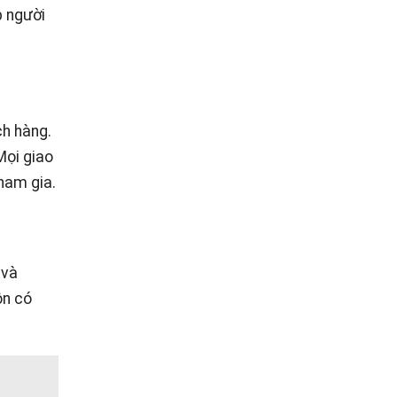
p người
ch hàng.
Mọi giao
tham gia.
 và
ôn có