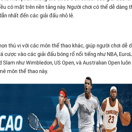
ều có mặt trên nền tảng này. Người chơi có thể dễ dàng 
ẫn nhất đến các giải đấu nhỏ lẻ.
ọn thú vị với các môn thể thao khác, giúp người chơi dễ 
cá cược vào các giải đấu bóng rổ nổi tiếng như NBA, Euro
and Slam như Wimbledon, US Open, và Australian Open luôn
mê môn thể thao này.