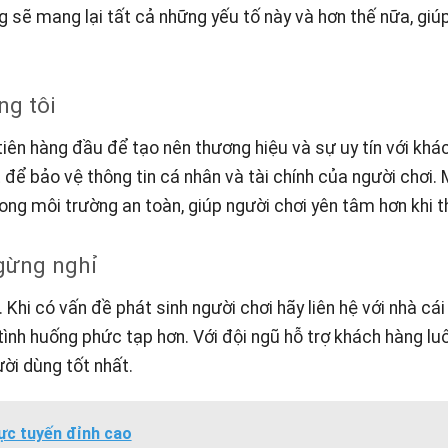
 sẽ mang lại tất cả những yếu tố này và hơn thế nữa, giú
ng tôi
iên hàng đầu để tạo nên thương hiệu và sự uy tín với khá
để bảo vệ thông tin cá nhân và tài chính của người chơi. 
trong môi trường an toàn, giúp người chơi yên tâm hơn khi 
gừng nghỉ
Khi có vấn đề phát sinh người chơi hãy liên hệ với nhà cái
tình huống phức tạp hơn. Với đội ngũ hỗ trợ khách hàng lu
ời dùng tốt nhất.
ực tuyến đỉnh cao