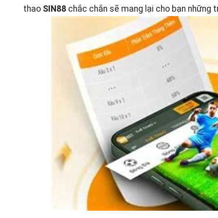
thao
SIN88
chắc chắn sẽ mang lại cho bạn những t