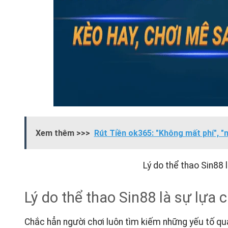
Xem thêm >>>
Rút Tiền ok365: "Không mất phí", "
Lý do thể thao Sin88 
Lý do thể thao Sin88 là sự lựa 
Chắc hẳn người chơi luôn tìm kiếm những yếu tố qu