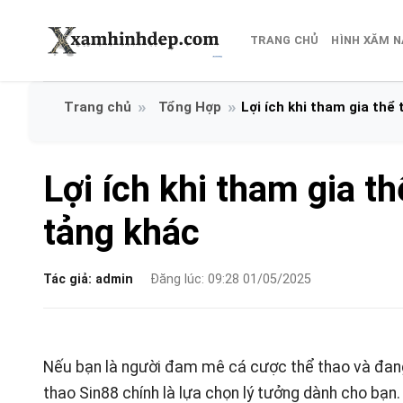
Bỏ
qua
TRANG CHỦ
HÌNH XĂM 
nội
dung
Tổng Hợp
Lợi ích khi tham gia thể
Lợi ích khi tham gia t
tảng khác
Tác giả:
admin
Đăng lúc: 09:28 01/05/2025
Nếu bạn là người đam mê cá cược thể thao và đang 
thao Sin88 chính là lựa chọn lý tưởng dành cho bạn.