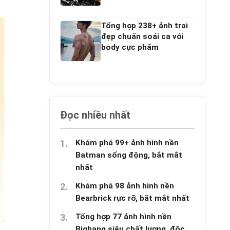
Tổng hợp 238+ ảnh trai
đẹp chuẩn soái ca với
body cực phẩm
Đọc nhiều nhất
Khám phá 99+ ảnh hình nền
Batman sống động, bắt mắt
nhất
Khám phá 98 ảnh hình nền
Bearbrick rực rỡ, bắt mắt nhất
Tổng hợp 77 ảnh hình nền
Bigbang siêu chất lượng, độc