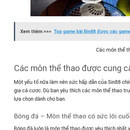
Xem thêm >>>
Top game bài Bin88 được các game 
Các môn thể t
Các môn thể thao được cung cấ
Một yếu tố nữa làm nên sức hấp dẫn của Sin88 chí
gia cá cược. Dù bạn yêu thích các môn thể thao tr
lựa chọn dành cho bạn.
Bóng đá – Môn thể thao có sức lôi c
Bóng đá luôn là môn thể thao được yêu thích nhất v