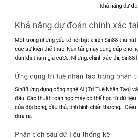
Khả năng dự đoá
Khả năng dự đoán chính xác tại
Một trong những yếu tố nổi bật khiến Sin88 thu hút
các sự kiện thể thao. Nền tảng này cung cấp cho n
đắn khi tham gia cược. Nhưng, chính xác thì, Sin88
Ứng dụng trí tuệ nhân tạo trong phân t
Sin88 ứng dụng công nghệ AI (Trí Tuệ Nhân Tạo) và
đấu. Các thuật toán học máy có thể học từ dữ liệu 
của đội bóng, cầu thủ, tình hình chấn thương… Điề
đưa ra.
Phân tích sâu dữ liệu thống kê