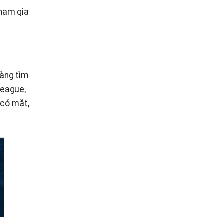
tham gia
dàng tìm
League,
 có mặt,