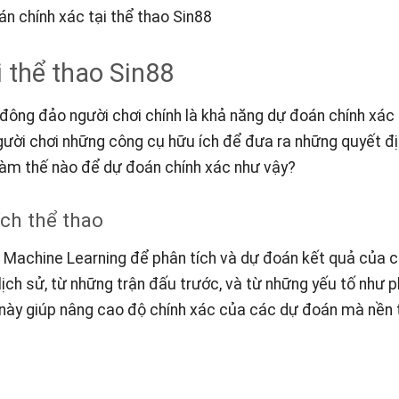
n chính xác tại thể thao Sin88
 thể thao Sin88
 đông đảo người chơi chính là khả năng dự đoán chính xác
gười chơi những công cụ hữu ích để đưa ra những quyết đ
 làm thế nào để dự đoán chính xác như vậy?
ích thể thao
 Machine Learning để phân tích và dự đoán kết quả của c
lịch sử, từ những trận đấu trước, và từ những yếu tố như 
u này giúp nâng cao độ chính xác của các dự đoán mà nền