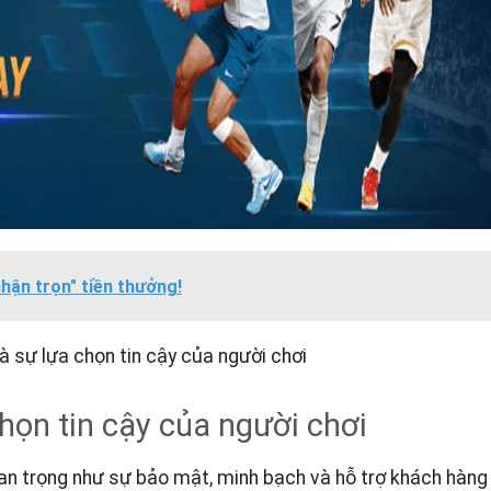
nhận trọn" tiền thưởng!
là sự lựa chọn tin cậy của người chơi
chọn tin cậy của người chơi
an trọng như sự bảo mật, minh bạch và hỗ trợ khách hàng 