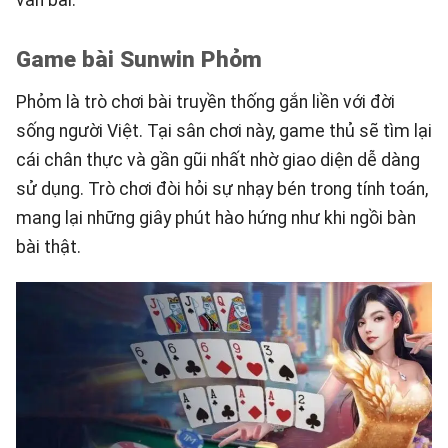
Game bài Sunwin Phỏm
Phỏm là trò chơi bài truyền thống gắn liền với đời
sống người Việt. Tại sân chơi này, game thủ sẽ tìm lại
cái chân thực và gần gũi nhất nhờ giao diện dễ dàng
sử dụng. Trò chơi đòi hỏi sự nhạy bén trong tính toán,
mang lại những giây phút hào hứng như khi ngồi bàn
bài thật.