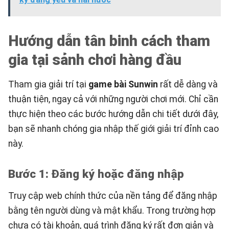
Hướng dẫn tân binh cách tham
gia tại sảnh chơi hàng đầu
Tham gia giải trí tại
game bài Sunwin
rất dễ dàng và
thuận tiện, ngay cả với những người chơi mới. Chỉ cần
thực hiện theo các bước hướng dẫn chi tiết dưới đây,
bạn sẽ nhanh chóng gia nhập thế giới giải trí đỉnh cao
này.
Bước 1: Đăng ký hoặc đăng nhập
Truy cập web chính thức của nền tảng để đăng nhập
bằng tên người dùng và mật khẩu. Trong trường hợp
chưa có tài khoản, quá trình đăng ký rất đơn giản và