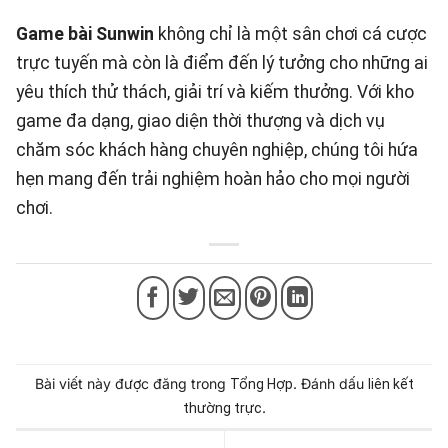
Game bài Sunwin
không chỉ là một sân chơi cá cược
trực tuyến mà còn là điểm đến lý tưởng cho những ai
yêu thích thử thách, giải trí và kiếm thưởng. Với kho
game đa dạng, giao diện thời thượng và dịch vụ
chăm sóc khách hàng chuyên nghiệp, chúng tôi hứa
hẹn mang đến trải nghiệm hoàn hảo cho mọi người
chơi.
Bài viết này được đăng trong
. Đánh dấu
Tổng Hợp
liên kết
.
thường trực