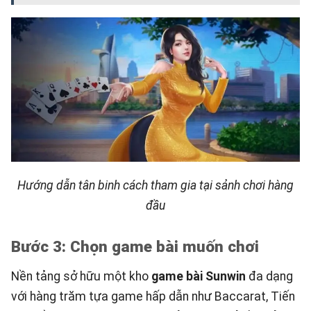
Hướng dẫn tân binh cách tham gia tại sảnh chơi hàng
đầu
Bước 3: Chọn game bài muốn chơi
Nền tảng sở hữu một kho
game bài Sunwin
đa dạng
với hàng trăm tựa game hấp dẫn như Baccarat, Tiến