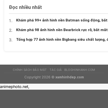
Đọc nhiều nhất
Khám phá 99+ ảnh hình nền Batman sống động, bắt
Khám phá 98 ảnh hình nền Bearbrick rực rỡ, bắt mắt
Tổng hợp 77 ảnh hình nền Bigbang siêu chất lượng,
CHÍNH SÁCH BẢO MẬT
TÁC GIẢ
BLOGHINHANH.COM
Copyright 2026 ©
xamhinhdep.com
animephoto.net
,