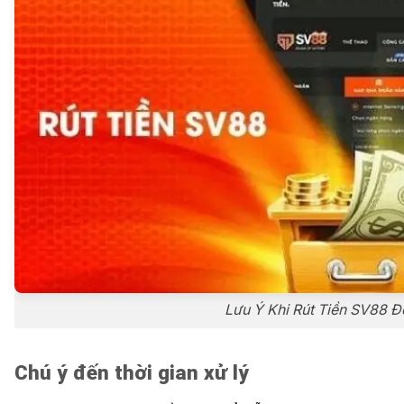
Lưu Ý Khi Rút Tiền SV88 Đ
Chú ý đến thời gian xử lý