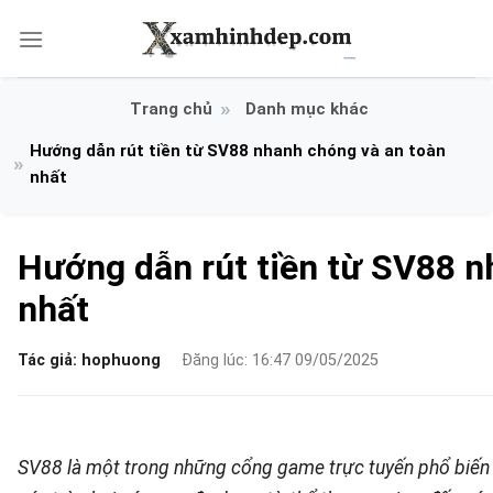
Bỏ
qua
nội
dung
Danh mục khác
Hướng dẫn rút tiền từ SV88 nhanh chóng và an toàn
nhất
Hướng dẫn rút tiền từ SV88 n
nhất
Tác giả:
hophuong
Đăng lúc: 16:47 09/05/2025
SV88
là một trong những cổng game trực tuyến phổ biến n