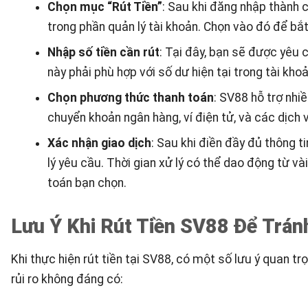
Chọn mục “Rút Tiền”
: Sau khi đăng nhập thành c
trong phần quản lý tài khoản. Chọn vào đó để bắt 
Nhập số tiền cần rút
: Tại đây, bạn sẽ được yêu 
này phải phù hợp với số dư hiện tại trong tài kho
Chọn phương thức thanh toán
: SV88 hỗ trợ nh
chuyển khoản ngân hàng, ví điện tử, và các dịch 
Xác nhận giao dịch
: Sau khi điền đầy đủ thông t
lý yêu cầu. Thời gian xử lý có thể dao động từ v
toán bạn chọn.
Lưu Ý Khi Rút Tiền SV88 Để Trán
Khi thực hiện rút tiền tại SV88, có một số lưu ý quan t
rủi ro không đáng có: