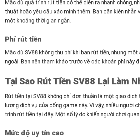
Mặc dù quá trình rút tiền có thể diễn ra nhanh chóng, nh
thuật hoặc yêu cầu xác minh thêm. Bạn cần kiên nhẫn và
một khoảng thời gian ngắn.
Phí rút tiền
Mặc dù SV88 không thu phí khi bạn rút tiền, nhưng một 
ngoài. Bạn nên tham khảo trước về các khoản phí này đ
Tại Sao Rút Tiền SV88 Lại Làm 
Rút tiền tại SV88 không chỉ đơn thuần là một giao dịch 
lượng dịch vụ của cổng game này. Vì vậy, nhiều người c
trình rút tiền tại đây. Một số lý do khiến người chơi qu
Mức độ uy tín cao