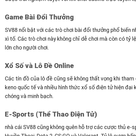
Game Bài Đổi Thưởng
SV88 nổi bật với các trò chơi bài đổi thưởng phổ biến 
xì tố. Các trò chơi này không chỉ dễ chơi mà còn có tỷ l
lớn cho người chơi.
Xổ Số và Lô Đề Online
Các tín đồ của lô đề cũng sẽ không thất vọng khi tham 
keno quốc tế và nhiều hình thức xổ số điện tử hiện đại
chóng và minh bạch.
E-Sports (Thể Thao Điện Tử)
nhà cái SV88
cũng không quên hỗ trợ các cược thủ e-spo