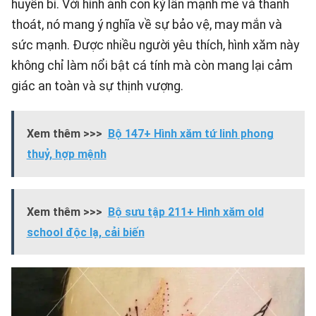
huyền bí. Với hình ảnh con kỳ lân mạnh mẽ và thanh
thoát, nó mang ý nghĩa về sự bảo vệ, may mắn và
sức mạnh. Được nhiều người yêu thích, hình xăm này
không chỉ làm nổi bật cá tính mà còn mang lại cảm
giác an toàn và sự thịnh vượng.
Xem thêm >>>
Bộ 147+ Hình xăm tứ linh phong
thuỷ, hợp mệnh
Xem thêm >>>
Bộ sưu tập 211+ Hình xăm old
school độc lạ, cải biến