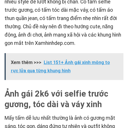
nhiều style để lướt không bị chán. Có tấm selfie
trước gương, có tấm tóc dài mặc váy, có tấm áo
thun quần jean, có tấm trang điểm nhẹ nhìn rất đời
thường. Chủ đề này nên đi theo hướng cute, năng
động, ảnh đi chơi, ảnh mạng xã hội và các khung hình
gọn mắt trên
Xamhinhdep.com
.
Xem thêm >>>
List 151+ Ảnh gái xinh mông to
rực lửa qua từng khung hình
Ảnh gái 2k6 với selfie trước
gương, tóc dài và váy xinh
Mấy tấm dễ lưu nhất thường là ảnh có gương mặt
sáng, tóc gọn, dáng đứng tự nhiên và outfit không