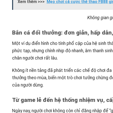
Xem thêm >>>
Mẹo chơi cá cược thể thao FB88 giú
Không gian gi
Bắn cá đổi thưởng: đơn giản, hấp dẫn,
Một ví dụ điển hình cho tính phổ cập của hệ sinh thá
phức tạp, nhưng chính nhịp độ nhanh, âm thanh sinh
chân người chơi rất lâu.
Không ít nền tảng đã phát triển các chế độ chơi đa
thưởng theo mùa, biến một trò chơi tưởng chừng đơn
của người dùng.
Từ game lẻ đến hệ thống nhiệm vụ, cấ
Ngày nay, người chơi không còn chỉ đăng nhập để “gi