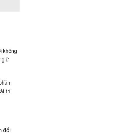
ơi không
 giữ
 phần
i trí
m đổi