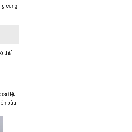
ong cùng
ó thể
oại lệ.
nên sâu