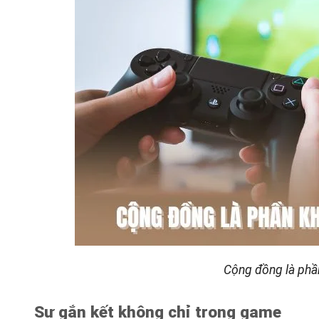
Cộng đồng là phần
Sự gắn kết không chỉ trong game