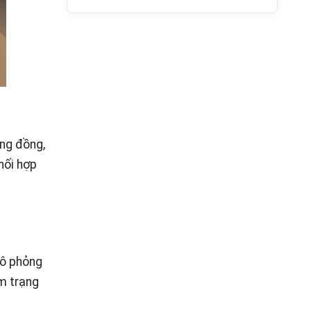
ộng đồng,
hối hợp
mô phỏng
m trạng