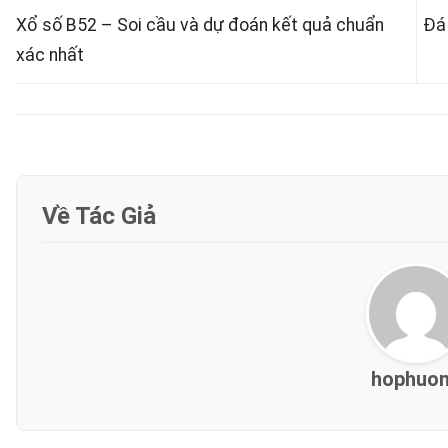
Xổ số B52 – Soi cầu và dự đoán kết quả chuẩn
Đá 
xác nhất
Về Tác Giả
hophuo