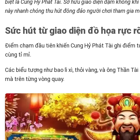
biệt là Cung Hỷ Phát Tài. Sở hữu giao diện đậm không khí
này nhanh chóng thu hút đông đảo người chơi tham gia m
Sức hút từ giao diện đồ họa rực r
Điểm chạm đầu tiên khiến Cung Hỷ Phát Tài ghi điểm tu
cùng tỉ mỉ.
Các biểu tượng như bao lì xì, thỏi vàng, và ông Thần T
mà trên từng vòng quay.