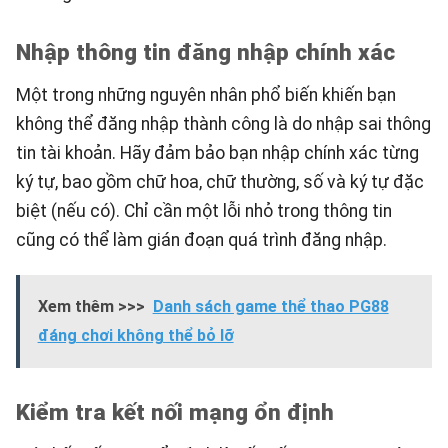
Nhập thông tin đăng nhập chính xác
Một trong những nguyên nhân phổ biến khiến bạn
không thể đăng nhập thành công là do nhập sai thông
tin tài khoản. Hãy đảm bảo bạn nhập chính xác từng
ký tự, bao gồm chữ hoa, chữ thường, số và ký tự đặc
biệt (nếu có). Chỉ cần một lỗi nhỏ trong thông tin
cũng có thể làm gián đoạn quá trình đăng nhập.
Xem thêm >>>
Danh sách game thể thao PG88
đáng chơi không thể bỏ lỡ
Kiểm tra kết nối mạng ổn định