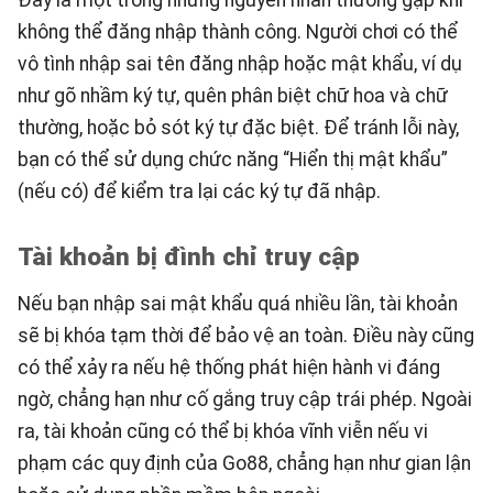
không thể đăng nhập thành công. Người chơi có thể
vô tình nhập sai tên đăng nhập hoặc mật khẩu, ví dụ
như gõ nhầm ký tự, quên phân biệt chữ hoa và chữ
thường, hoặc bỏ sót ký tự đặc biệt. Để tránh lỗi này,
bạn có thể sử dụng chức năng “Hiển thị mật khẩu”
(nếu có) để kiểm tra lại các ký tự đã nhập.
Tài khoản bị đình chỉ truy cập
Nếu bạn nhập sai mật khẩu quá nhiều lần, tài khoản
sẽ bị khóa tạm thời để bảo vệ an toàn. Điều này cũng
có thể xảy ra nếu hệ thống phát hiện hành vi đáng
ngờ, chẳng hạn như cố gắng truy cập trái phép. Ngoài
ra, tài khoản cũng có thể bị khóa vĩnh viễn nếu vi
phạm các quy định của Go88, chẳng hạn như gian lận