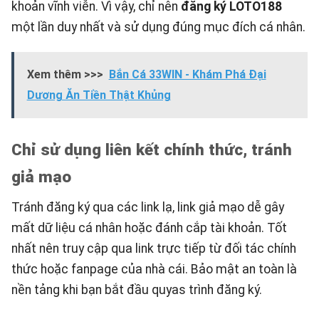
khoản vĩnh viễn. Vì vậy, chỉ nên
đăng ký LOTO188
một lần duy nhất và sử dụng đúng mục đích cá nhân.
Xem thêm >>>
Bắn Cá 33WIN - Khám Phá Đại
Dương Ăn Tiền Thật Khủng
Chỉ sử dụng liên kết chính thức, tránh
giả mạo
Tránh đăng ký qua các link lạ, link giả mạo dễ gây
mất dữ liệu cá nhân hoặc đánh cắp tài khoản. Tốt
nhất nên truy cập qua link trực tiếp từ đối tác chính
thức hoặc fanpage của nhà cái. Bảo mật an toàn là
nền tảng khi bạn bắt đầu quyas trình đăng ký.