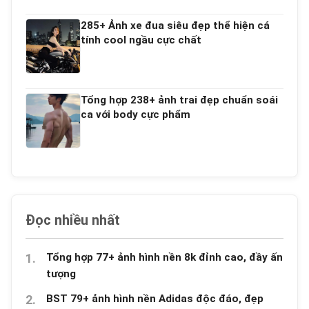
285+ Ảnh xe đua siêu đẹp thể hiện cá
tính cool ngầu cực chất
Tổng hợp 238+ ảnh trai đẹp chuẩn soái
ca với body cực phẩm
Đọc nhiều nhất
Tổng hợp 77+ ảnh hình nền 8k đỉnh cao, đầy ấn
tượng
BST 79+ ảnh hình nền Adidas độc đáo, đẹp