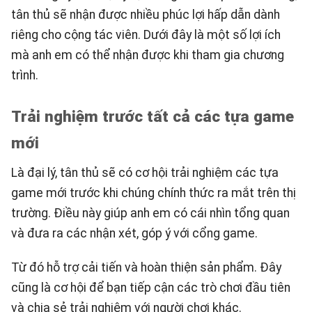
tân thủ sẽ nhận được nhiều phúc lợi hấp dẫn dành
riêng cho cộng tác viên. Dưới đây là một số lợi ích
mà anh em có thể nhận được khi tham gia chương
trình.
Trải nghiệm trước tất cả các tựa game
mới
Là đại lý, tân thủ sẽ có cơ hội trải nghiệm các tựa
game mới trước khi chúng chính thức ra mắt trên thị
trường. Điều này giúp anh em có cái nhìn tổng quan
và đưa ra các nhận xét, góp ý với cổng game.
Từ đó hỗ trợ cải tiến và hoàn thiện sản phẩm. Đây
cũng là cơ hội để bạn tiếp cận các trò chơi đầu tiên
và chia sẻ trải nghiệm với người chơi khác.