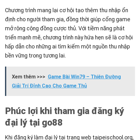
Chương trình mang lại cơ hội tạo thêm thu nhập ổn
định cho người tham gia, đồng thời giúp cổng game
mở rộng cộng đồng cược thủ. Với tiềm năng phát
triển mạnh mẽ, chương trình này hứa hẹn sẽ là cơ hội
hấp dẫn cho những ai tìm kiếm một nguồn thu nhập
bền vững trong tương lai.
Xem thêm >>>
Game Bài Win79 – Thiên Đường
Giải Trí Đỉnh Cao Cho Game Thủ
Phúc lợi khi tham gia đăng ký
đại lý tại go88
Khi đăng ký làm đại lý tại trang web taipeischool.org,