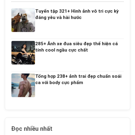
Tuyển tập 321+ Hình ảnh vô tri cực kỳ
đáng yêu và hài hước
285+ Ảnh xe đua siêu đẹp thể hiện cá
tính cool ngầu cực chất
Tổng hợp 238+ ảnh trai đẹp chuẩn soái
ca với body cực phẩm
Đọc nhiều nhất