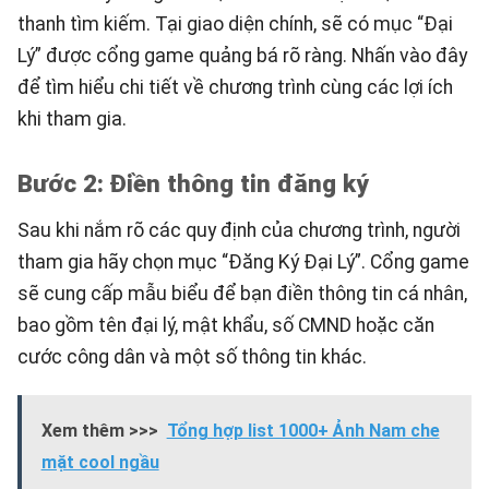
thanh tìm kiếm. Tại giao diện chính, sẽ có mục “Đại
Lý” được cổng game quảng bá rõ ràng. Nhấn vào đây
để tìm hiểu chi tiết về chương trình cùng các lợi ích
khi tham gia.
Bước 2: Điền thông tin đăng ký
Sau khi nắm rõ các quy định của chương trình, người
tham gia hãy chọn mục “Đăng Ký Đại Lý”. Cổng game
sẽ cung cấp mẫu biểu để bạn điền thông tin cá nhân,
bao gồm tên đại lý, mật khẩu, số CMND hoặc căn
cước công dân và một số thông tin khác.
Xem thêm >>>
Tổng hợp list 1000+ Ảnh Nam che
mặt cool ngầu