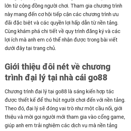
lớn từ cộng đồng người chơi. Tham gia chương trình
này mang đến cơ hội tiếp cận các chương trình ưu
đãi đặc biệt và các quyền lợi hấp dẫn từ nền tảng.
Cùng khám phá chi tiết về quy trình đăng ký và các
lợi ích mà anh em có thể nhận được trong bài viết
dưới đây tại trang chủ.
Giới thiệu đôi nét về chương
trình đại lý tại nhà cái go88
Chương trình đại lý tại go88 là sáng kiến hợp tác
được thiết kế để thu hút người chơi đến với nền tảng.
Theo đó, đại lý sẽ đóng vai trò như một cầu nối, giới
thiệu và mời gọi người mới tham gia vào cổng game,
giúp anh em trải nghiệm các dịch vụ mà nền tảng