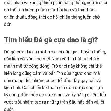
mãn nhãn và không thiếu phần căng thẳng, người chơi
có thể tận hưởng cảm giác hồi hộp và thử thách
chiến thuật, đồng thời cơ hội chiến thắng luôn chờ
đón.
Tìm hiểu Đá gà cựa dao là gì?
Đá gà cựa dao là một trò chơi dân gian truyền thống,
gắn liền với văn hóa Việt Nam và thu hút sự chú ý
mạnh mẽ từ cộng đồng. Trò chơi này không chỉ thể
hiện lòng dũng cảm và bản lĩnh của người chơi mà
còn mang đến những cuộc đối đầu đầy gay cấn và
kịch tính. Các chiến kê tham gia đều được chọn lựa
kỹ càng, đảm bảo có sức mạnh và kỹ năng chiến đấu
vượt trội, nhằm tạo ra những trận đấu hấp dẫn và lôi
cuốn.