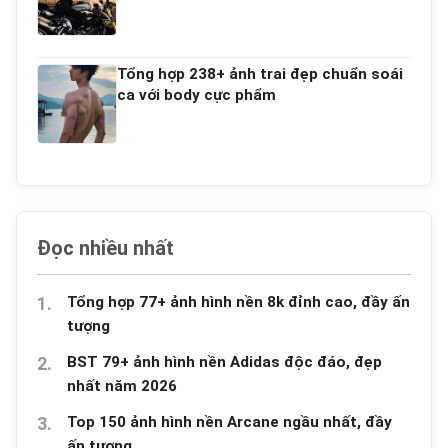
Tổng hợp 238+ ảnh trai đẹp chuẩn soái
ca với body cực phẩm
Đọc nhiều nhất
Tổng hợp 77+ ảnh hình nền 8k đỉnh cao, đầy ấn
tượng
BST 79+ ảnh hình nền Adidas độc đáo, đẹp
nhất năm 2026
Top 150 ảnh hình nền Arcane ngầu nhất, đầy
ấn tượng