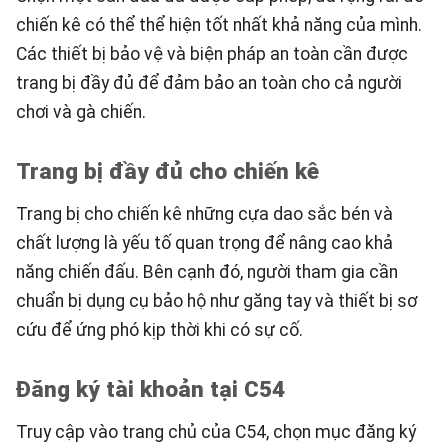
chiến kê có thể thể hiện tốt nhất khả năng của mình.
Các thiết bị bảo vệ và biện pháp an toàn cần được
trang bị đầy đủ để đảm bảo an toàn cho cả người
chơi và gà chiến.
Trang bị đầy đủ cho chiến kê
Trang bị cho chiến kê những cựa dao sắc bén và
chất lượng là yếu tố quan trọng để nâng cao khả
năng chiến đấu. Bên cạnh đó, người tham gia cần
chuẩn bị dụng cụ bảo hộ như găng tay và thiết bị sơ
cứu để ứng phó kịp thời khi có sự cố.
Đăng ký tài khoản tại C54
Truy cập vào trang chủ của C54, chọn mục đăng ký