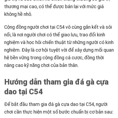
thương mại cao, có thể được bán lại với mức giá
không hề nhỏ.
Cộng đồng người chơi tại C54 vô cùng gắn kết và sôi
nổi, là nơi người chơi có thể giao lưu, trao đổi kinh
nghiệm và học hỏi chiến thuật từ những người có kinh
nghiệm. Đây là cơ hội tuyệt vời để xây dựng mối quan
hệ bền vững trong cộng đồng cá cược, đồng thời
nâng cao kỹ năng chơi của bản thân.
Hướng dẫn tham gia đá gà cựa
dao tại C54
Để bắt đầu tham gia đá gà cựa dao tại C54, người
chơi cần thực hiện một số bước chuẩn bị cơ bản sau: