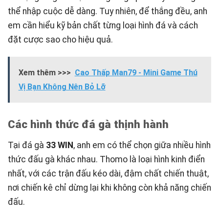
thể nhập cuộc dễ dàng. Tuy nhiên, để thắng đều, anh
em cần hiểu kỹ bản chất từng loại hình đá và cách
đặt cược sao cho hiệu quả.
Xem thêm >>>
Cao Thấp Man79 - Mini Game Thú
Vị Bạn Không Nên Bỏ Lỡ
Các hình thức đá gà thịnh hành
Tại đá gà
33 WIN
, anh em có thể chọn giữa nhiều hình
thức đấu gà khác nhau. Thomo là loại hình kinh điển
nhất, với các trận đấu kéo dài, đậm chất chiến thuật,
nơi chiến kê chỉ dừng lại khi không còn khả năng chiến
đấu.