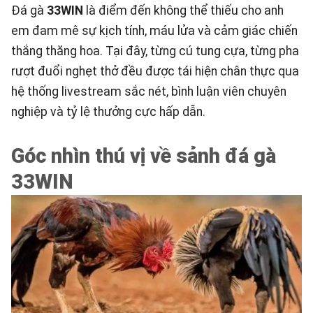
Đá gà
33WIN
là điểm đến không thể thiếu cho anh
em đam mê sự kịch tính, máu lửa và cảm giác chiến
thắng thăng hoa. Tại đây, từng cú tung cựa, từng pha
rượt đuổi nghẹt thở đều được tái hiện chân thực qua
hệ thống livestream sắc nét, bình luận viên chuyên
nghiệp và tỷ lệ thưởng cực hấp dẫn.
Góc nhìn thú vị về sảnh đá gà
33WIN