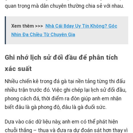
quan trọng mà dân chuyên thường chia sẻ với nhau.
Xem thêm >>>
Nhà Cái 8day Uy Tín Không? Góc
Nhìn Đa Chiều Từ Chuyên Gia
Ghi nhớ lịch sử đối đầu để phân tích
xác suất
Nhiều chiến kê trong đá gà tại nền tảng từng thi đấu
nhiều trận trước đó. Việc ghi chép lại lịch sử đối đầu,
phong cách đá, thời điểm ra đòn giúp anh em nhận
biết đâu là gà phong độ, đâu là gà đuối sức.
Dựa vào các dữ liệu này, anh em có thể phát hiện
chuỗi thắng – thua và đưa ra dự đoán sát hơn thay vì