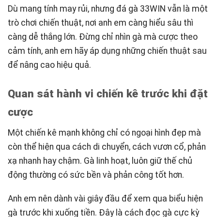
Dù mang tính may rủi, nhưng đá gà 33WIN vẫn là một
trò chơi chiến thuật, nơi anh em càng hiểu sâu thì
càng dễ thắng lớn. Đừng chỉ nhìn gà mà cược theo
cảm tính, anh em hãy áp dụng những chiến thuật sau
để nâng cao hiệu quả.
Quan sát hành vi chiến kê trước khi đặt
cược
Một chiến kê mạnh không chỉ có ngoại hình đẹp mà
còn thể hiện qua cách di chuyển, cách vươn cổ, phản
xạ nhanh hay chậm. Gà linh hoạt, luôn giữ thế chủ
động thường có sức bền và phản công tốt hơn.
Anh em nên dành vài giây đầu để xem qua biểu hiện
gà trước khi xuống tiền. Đây là cách đọc gà cực kỳ