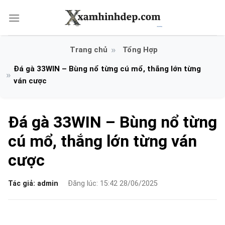
Bỏ
qua
nội
dung
Tổng Hợp
Đá gà 33WIN – Bùng nổ từng cú mổ, thắng lớn từng
ván cược
Đá gà 33WIN – Bùng nổ từng
cú mổ, thắng lớn từng ván
cược
Tác giả:
admin
Đăng lúc: 15:42 28/06/2025