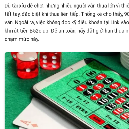
Dù tài xỉu dễ chơi, nhưng nhiều người vẫn thua lớn vì th
tất tay, đặc biệt khi thua liên tiếp. Thống kê cho thấy,
ván. Ngoài ra, việc không đọc kỹ điều khoản tại Link v
khi rút tiền B52club. Để an toàn, hãy đặt giới hạn thua 
chạm mức này.