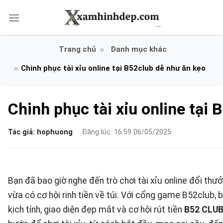
Bỏ
qua
nội
dung
Danh mục khác
Chinh phục tài xỉu online tại B52club dễ như ăn kẹo
Chinh phục tài xỉu online tại
Tác giả:
hophuong
Đăng lúc: 16:59 06/05/2025
Bạn đã bao giờ nghe đến trò chơi tài xỉu online đổi thưở
vừa có cơ hội rinh tiền về túi. Với cổng game B52club
kịch tính, giao diện đẹp mắt và cơ hội rút tiền
B52 CLU