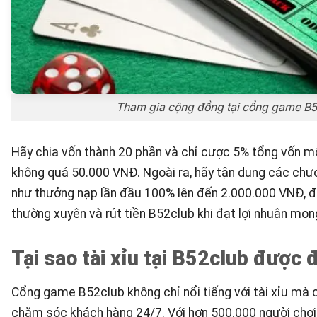
Tham gia cộng đồng tại cổng game B52
Hãy chia vốn thành 20 phần và chỉ cược 5% tổng vốn mỗi
không quá 50.000 VNĐ. Ngoài ra, hãy tận dụng các chư
như thưởng nạp lần đầu 100% lên đến 2.000.000 VNĐ, đ
thường xuyên và rút tiền B52club khi đạt lợi nhuận mo
Tại sao tài xỉu tại B52club được 
Cổng game B52club không chỉ nổi tiếng với tài xỉu mà 
chăm sóc khách hàng 24/7. Với hơn 500.000 người chơi