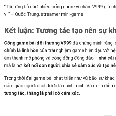
“Tôi từng bỏ chơi nhiều cổng game vì chán. V999 giữ ch
vị.” – Quốc Trung, streamer mini-game
Kết luận: Tương tác tạo nên sự kh
Cổng game bài đổi thưởng
V999
đã chứng minh rằng: 
chính là linh hồn
của trải nghiệm game hiện đại. Với h
âm thanh mô phỏng và cộng đồng đông đảo –
nhà cái 
mà là nơi
kết nối con người, chia sẻ cảm xúc và tạo nê
Trong thời đại game bài phát triển như vũ bão, sự khá
cảm giác người chơi được là chính mình. Và đó là điều
tương tác, thắng là phải có cảm xúc.