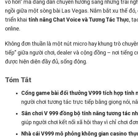
vô hồn” mà đang dần chuyển hướng sang những trải ngh
ngồi giữa một sòng bài Las Vegas. Nắm bắt xu thế đó,
triển khai
tính năng Chat Voice và Tương Tác Thực
, t
online.
Không đơn thuần là một nút micro hay khung trò chuyệ
tiếp” giữa người chơi, dealer và cộng đồng – nơi tiếng 
được hiện diện đầy đủ, sống động.
Tóm Tắt
Cổng game bài đổi thưởng
V999
tích hợp tính 
người chơi tương tác trực tiếp bằng giọng nói, n
Sân chơi V 999 đồng bộ tính năng tương tác n
giúp người chơi kết nối xã hội thay vì chỉ chơi đơn
Nhà cái V999 mô phỏng không gian casino thực 