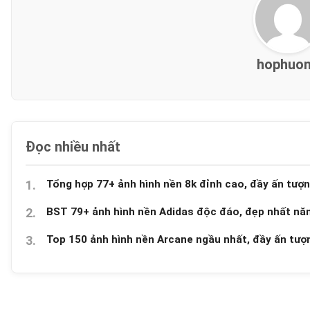
hophuo
Đọc nhiều nhất
Tổng hợp 77+ ảnh hình nền 8k đỉnh cao, đầy ấn tượ
BST 79+ ảnh hình nền Adidas độc đáo, đẹp nhất n
Top 150 ảnh hình nền Arcane ngầu nhất, đầy ấn tượ