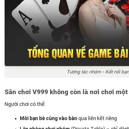
Tương tác nhóm – Kết nối bạ
Sân chơi V999 không còn là nơi chơi một
Người chơi có thể:
Mời bạn bè cùng vào bàn
qua liên kết riêng
Lập phòng chơi nhóm
(Private Table) – chỉ dành