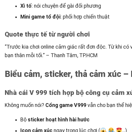
Xì tố
: nói chuyện để gài đối phương
Mini game tổ đội
: phối hợp chiến thuật
Quote thực tế từ người chơi
“Trước kia chơi online cảm giác rất đơn độc. Từ khi có v
bạn thân mỗi tối.” – Thanh Tâm, TP.HCM
Biểu cảm, sticker, thả cảm xúc – 
Nhà cái V 999 tích hợp bộ công cụ cảm x
Không muốn nói?
Cổng game V999
vẫn cho bạn thể hiệ
Bộ
sticker hoạt hình hài hước
Icon cảm xúc
ngay trong lúc chơi (
,
,
…)