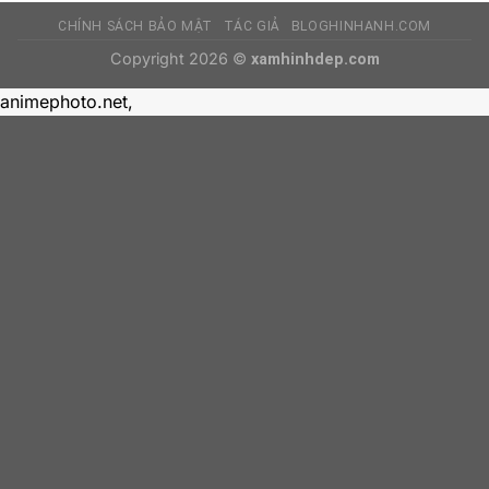
CHÍNH SÁCH BẢO MẬT
TÁC GIẢ
BLOGHINHANH.COM
Copyright 2026 ©
xamhinhdep.com
animephoto.net
,