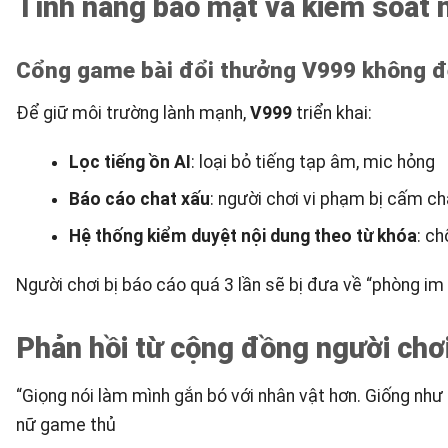
Tính năng bảo mật và kiểm soát 
Cổng game bài đổi thưởng V999 không đ
Để giữ môi trường lành mạnh,
V999
triển khai:
Lọc tiếng ồn AI
: loại bỏ tiếng tạp âm, mic hỏng
Báo cáo chat xấu
: người chơi vi phạm bị cấm ch
Hệ thống kiểm duyệt nội dung theo từ khóa
: c
Người chơi bị báo cáo quá 3 lần sẽ bị đưa về “phòng im 
Phản hồi từ cộng đồng người chơ
“Giọng nói làm mình gắn bó với nhân vật hơn. Giống như 
nữ game thủ