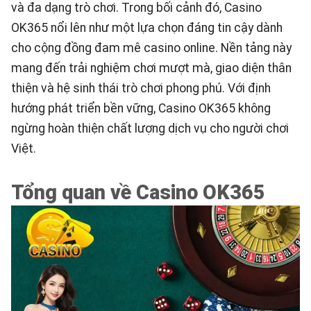
và đa dạng trò chơi. Trong bối cảnh đó, Casino
OK365 nổi lên như một lựa chọn đáng tin cậy dành
cho cộng đồng đam mê casino online. Nền tảng này
mang đến trải nghiệm chơi mượt mà, giao diện thân
thiện và hệ sinh thái trò chơi phong phú. Với định
hướng phát triển bền vững, Casino OK365 không
ngừng hoàn thiện chất lượng dịch vụ cho người chơi
Việt.
Tổng quan về Casino OK365