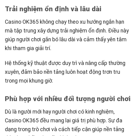
Trải nghiệm ổn định và lâu dài
Casino OK365 không chạy theo xu hướng ngắn hạn
mà tập trung xây dựng trải nghiệm ổn định. Điều này
giúp người chơi gắn bó lâu dài và cảm thấy yên tâm
khi tham gia giải trí.
Hệ thống kỹ thuật được duy trì và nâng cấp thường
xuyên, đảm bảo nền tảng luôn hoạt động trơn tru
trong mọi khung giờ.
Phù hợp với nhiều đối tượng người chơi
Dù là người mới hay người chơi có kinh nghiệm,
Casino OK365 đều mang lại giá trị phù hợp. Sự đa
dạng trong trò chơi và cách tiếp cận giúp nền tảng