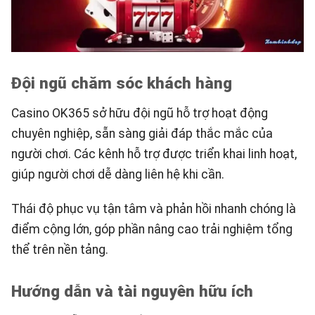
Đội ngũ chăm sóc khách hàng
Casino OK365 sở hữu đội ngũ hỗ trợ hoạt động
chuyên nghiệp, sẵn sàng giải đáp thắc mắc của
người chơi. Các kênh hỗ trợ được triển khai linh hoạt,
giúp người chơi dễ dàng liên hệ khi cần.
Thái độ phục vụ tận tâm và phản hồi nhanh chóng là
điểm cộng lớn, góp phần nâng cao trải nghiệm tổng
thể trên nền tảng.
Hướng dẫn và tài nguyên hữu ích