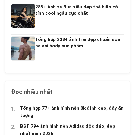
285+ Ảnh xe đua siêu đẹp thể hiện cá
tính cool ngầu cực chất
Tổng hợp 238+ ảnh trai đẹp chuẩn soái
ca với body cực phẩm
Đọc nhiều nhất
Tổng hợp 77+ ảnh hình nền 8k đỉnh cao, đầy ấn
tượng
BST 79+ ảnh hình nền Adidas độc đáo, đẹp
nhất năm 2026