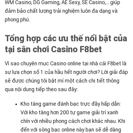
WM Casino, DG Gaming, AE Sexy, SE Casino,… giúp
đảm bảo chất lượng trải nghiệm luôn đa dạng và
phong phú.
Tổng hợp các ưu thế nổi bật của
tại sân chơi Casino F8bet
Vì sao chuyên mục Casino online tại nhà cái F8bet là
sự lựa chọn số 1 của hầu hết người chơi? Lời giải đáp
sẽ được chúng tôi bật mí một cách chi tiết thông
qua nội dung tiếp theo sau đây:
Kho tàng game đánh bạc trực đầy hấp dẫn:
Với kho tàng hơn 200 tự game giải trí xanh
chín với nhiều phong cách chơi khác nhau. Khi
đến với sòng bạc online này bạn sẽ dễ dàng