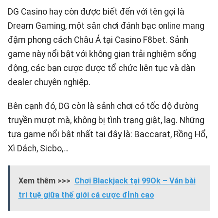
DG Casino hay còn được biết đến với tên gọi là
Dream Gaming, một sân chơi đánh bạc online mang
đậm phong cách Châu Á tại Casino F8bet. Sảnh
game này nổi bật với không gian trải nghiệm sống
động, các bạn cược được tổ chức liên tục và dàn
dealer chuyên nghiệp.
Bên cạnh đó, DG còn là sảnh chơi có tốc độ đường
truyền mượt mà, không bị tình trạng giật, lag. Những
tựa game nổi bật nhất tại đây là: Baccarat, Rồng Hổ,
Xì Dách, Sicbo,…
Xem thêm >>>
Chơi Blackjack tại 99Ok – Ván bài
trí tuệ giữa thế giới cá cược đỉnh cao