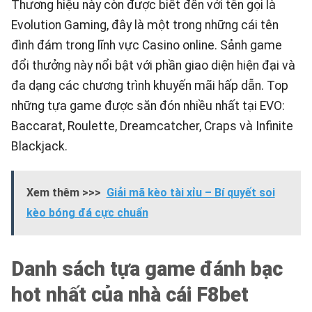
Thương hiệu này còn được biết đến với tên gọi là
Evolution Gaming, đây là một trong những cái tên
đình đám trong lĩnh vực Casino online. Sảnh game
đổi thưởng này nổi bật với phần giao diện hiện đại và
đa dạng các chương trình khuyến mãi hấp dẫn. Top
những tựa game được săn đón nhiều nhất tại EVO:
Baccarat, Roulette, Dreamcatcher, Craps và Infinite
Blackjack.
Xem thêm >>>
Giải mã kèo tài xỉu – Bí quyết soi
kèo bóng đá cực chuẩn
Danh sách tựa game đánh bạc
hot nhất của nhà cái F8bet