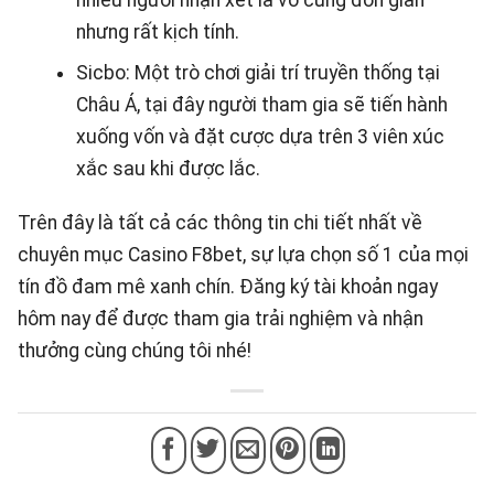
nhưng rất kịch tính.
Sicbo: Một trò chơi giải trí truyền thống tại
Châu Á, tại đây người tham gia sẽ tiến hành
xuống vốn và đặt cược dựa trên 3 viên xúc
xắc sau khi được lắc.
Trên đây là tất cả các thông tin chi tiết nhất về
chuyên mục Casino F8bet, sự lựa chọn số 1 của mọi
tín đồ đam mê xanh chín. Đăng ký tài khoản ngay
hôm nay để được tham gia trải nghiệm và nhận
thưởng cùng chúng tôi nhé!