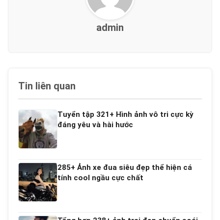
admin
Tin liên quan
Tuyển tập 321+ Hình ảnh vô tri cực kỳ
đáng yêu và hài hước
285+ Ảnh xe đua siêu đẹp thể hiện cá
tính cool ngầu cực chất