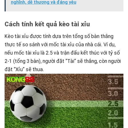
nghĩnh, dễ thương và đáng yêu
Cách tính kết quả kèo tài xỉu
Kèo tài xỉu được tính dựa trên tổng số bàn thắng
thực tế so sánh với mốc tài xỉu của nhà cái. Ví dụ,
nếu mốc tài xỉu là 2.5 và trận đấu kết thúc với tỷ số
2-1 (tổng 3 bàn), người đặt “Tài” sẽ thắng, còn người
đặt “Xỉu” sẽ thua.