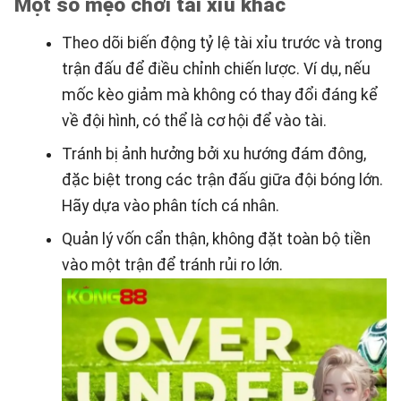
Một số mẹo chơi tài xỉu khác
Theo dõi biến động tỷ lệ tài xỉu trước và trong
trận đấu để điều chỉnh chiến lược. Ví dụ, nếu
mốc kèo giảm mà không có thay đổi đáng kể
về đội hình, có thể là cơ hội để vào tài.
Tránh bị ảnh hưởng bởi xu hướng đám đông,
đặc biệt trong các trận đấu giữa đội bóng lớn.
Hãy dựa vào phân tích cá nhân.
Quản lý vốn cẩn thận, không đặt toàn bộ tiền
vào một trận để tránh rủi ro lớn.