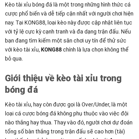
Kèo tài xỉu bóng đá là một trong những hình thức cá
cược phổ biến và dễ tiếp cận nhất với người chơi hiện
nay. Tại KONG88, loại kèo này được cập nhật liên tục
với tỷ lệ cực kỳ cạnh tranh và đa dạng trận đấu. Nếu
bạn đang tìm kiếm một sân chơi uy tín để thử sức
với kèo tài xỉu,
KONG88
chính là lựa chọn không thể
bỏ qua.
Giới thiệu về kèo tài xỉu trong
bóng đá
Kèo tài xỉu, hay còn được gọi là Over/Under, là một
loại cá cược bóng đá không phụ thuộc vào việc đội
nào thắng hay thua. Thay vào đó, người chơi dự đoán
tổng số bàn thắng trong trận đấu sẽ cao hơn (tài)