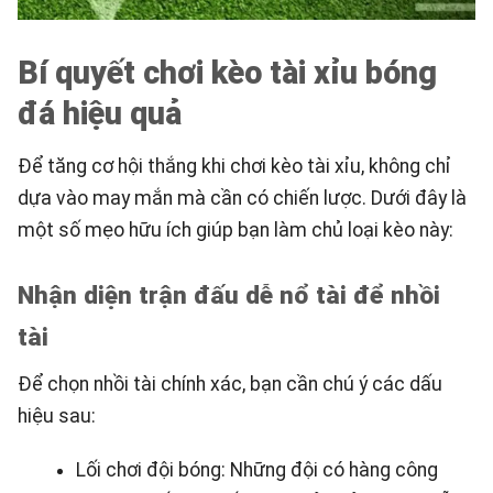
Bí quyết chơi kèo tài xỉu bóng
đá hiệu quả
Để tăng cơ hội thắng khi chơi kèo tài xỉu, không chỉ
dựa vào may mắn mà cần có chiến lược. Dưới đây là
một số mẹo hữu ích giúp bạn làm chủ loại kèo này:
Nhận diện trận đấu dễ nổ tài để nhồi
tài
Để chọn nhồi tài chính xác, bạn cần chú ý các dấu
hiệu sau:
Lối chơi đội bóng: Những đội có hàng công