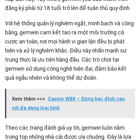
đăng ký phải từ 18 tuổi trở lên để tuân thủ quy định.
Với hệ thống quản lý nghiêm ngặt, minh bạch và công
bằng, gemwin cam kết tạo ra một môi trường cá
cược an toàn, nơi mọi hành vi gian lận đều bị phát
hiện và xử lý nghiêm khắc. Điều này nhấn mạnh sự
trung thực là ưu tiên hàng đầu. Các trò chơi tại
gemwin sử dụng công nghệ hiện đại, đảm bảo kết
quả ngẫu nhiên và không thể dự đoán.
Xem thêm >>>
Casino W88 – Sòng bạc đỉnh cao
với đa dạng loại hình
Theo các trang đánh giá uy tín, gemwin luôn nằm
trong top những nhà cái được ưa chuộng. Đây là lựa