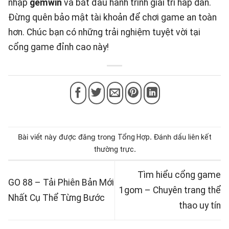
nhập
gemwin
và bắt đầu hành trình giải trí hấp dẫn.
Đừng quên bảo mật tài khoản để chơi game an toàn
hơn. Chúc bạn có những trải nghiệm tuyệt vời tại
cổng game đỉnh cao này!
Bài viết này được đăng trong
. Đánh dấu
Tổng Hợp
liên kết
.
thường trực
Tìm hiểu cổng game
GO 88 – Tải Phiên Bản Mới
1gom – Chuyên trang thể
Nhất Cụ Thể Từng Bước
thao uy tín