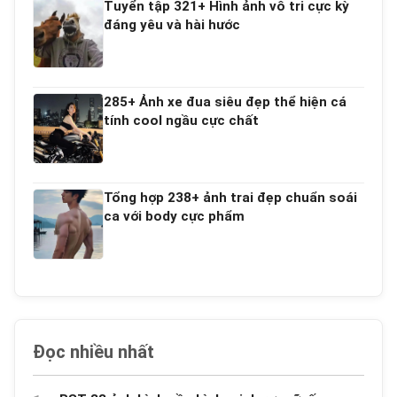
Tuyển tập 321+ Hình ảnh vô tri cực kỳ
đáng yêu và hài hước
285+ Ảnh xe đua siêu đẹp thể hiện cá
tính cool ngầu cực chất
Tổng hợp 238+ ảnh trai đẹp chuẩn soái
ca với body cực phẩm
Đọc nhiều nhất