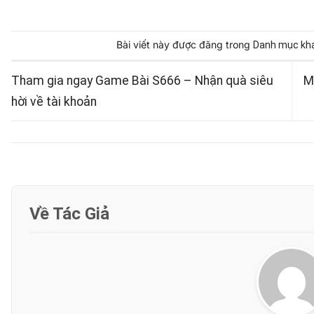
Bài viết này được đăng trong
Danh mục kh
Tham gia ngay Game Bài S666 – Nhận quà siêu
M
hời về tài khoản
Về Tác Giả