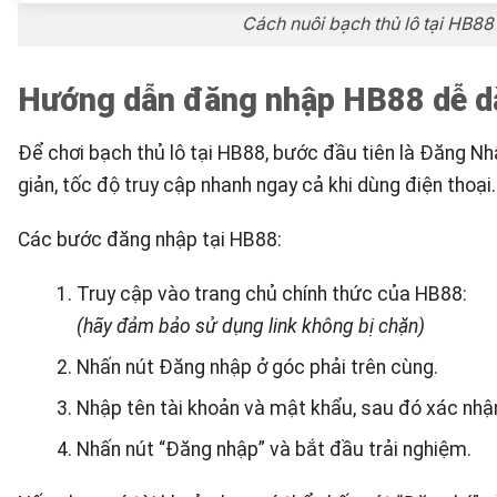
Cách nuôi bạch thủ lô tại HB88
Hướng dẫn đăng nhập HB88 dễ dà
Để chơi bạch thủ lô tại HB88, bước đầu tiên là
Đăng Nh
giản, tốc độ truy cập nhanh ngay cả khi dùng điện thoại.
Các bước đăng nhập tại HB88:
Truy cập vào trang chủ chính thức của HB88:
(hãy đảm bảo sử dụng link không bị chặn)
Nhấn nút Đăng nhập ở góc phải trên cùng.
Nhập tên tài khoản và mật khẩu, sau đó xác nh
Nhấn nút “Đăng nhập” và bắt đầu trải nghiệm.