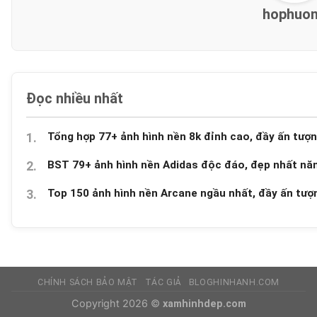
hophuo
Đọc nhiều nhất
Tổng hợp 77+ ảnh hình nền 8k đỉnh cao, đầy ấn tượ
BST 79+ ảnh hình nền Adidas độc đáo, đẹp nhất n
Top 150 ảnh hình nền Arcane ngầu nhất, đầy ấn tượ
CHÍNH SÁCH BẢO MẬT
TÁC GIẢ
BLOGHINHANH.COM
Copyright 2026 ©
xamhinhdep.com