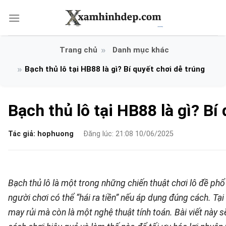
Bỏ
qua
nội
dung
Danh mục khác
Bạch thủ lô tại HB88 là gì? Bí quyết chơi dễ trúng
Bạch thủ lô tại HB88 là gì? Bí
Tác giả:
hophuong
Đăng lúc: 21:08 10/06/2025
Bạch thủ lô là một trong những chiến thuật chơi lô đề phổ
người chơi có thể “hái ra tiền” nếu áp dụng đúng cách. Tại
may rủi mà còn là một nghệ thuật tính toán. Bài viết này s