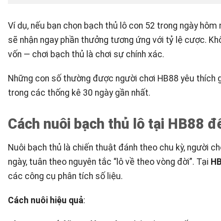
Ví dụ, nếu bạn chọn bạch thủ lô con 52 trong ngày hôm 
sẽ nhận ngay phần thưởng tương ứng với tỷ lệ cược. Kh
vốn — chơi bạch thủ là chơi sự chính xác.
Những con số thường được người chơi HB88 yêu thích gồm:
trong các thống kê 30 ngày gần nhất.
Cách nuôi bạch thủ lô tại HB88 đ
Nuôi bạch thủ là chiến thuật đánh theo chu kỳ, người ch
ngày, tuân theo nguyên tắc “lô về theo vòng đời”. Tại
H
các công cụ phân tích số liệu.
Cách nuôi hiệu quả
: