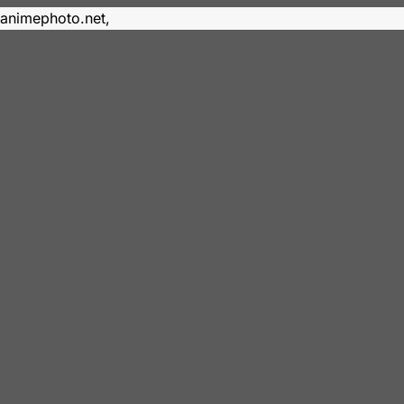
animephoto.net
,