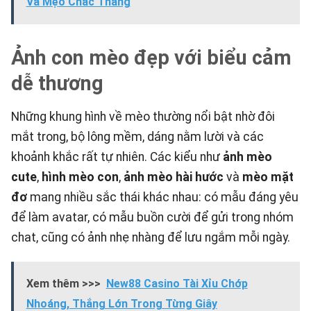
Và Mẹo Chắc Thắng
Ảnh con mèo đẹp với biểu cảm
dễ thương
Những khung hình về mèo thường nổi bật nhờ đôi
mắt trong, bộ lông mềm, dáng nằm lười và các
khoảnh khắc rất tự nhiên. Các kiểu như
ảnh mèo
cute
,
hình mèo con
,
ảnh mèo hài hước
và
mèo mặt
đơ
mang nhiều sắc thái khác nhau: có mẫu đáng yêu
để làm avatar, có mẫu buồn cười để gửi trong nhóm
chat, cũng có ảnh nhẹ nhàng để lưu ngắm mỗi ngày.
Xem thêm >>>
New88 Casino Tài Xỉu Chớp
Nhoáng, Thắng Lớn Trong Từng Giây