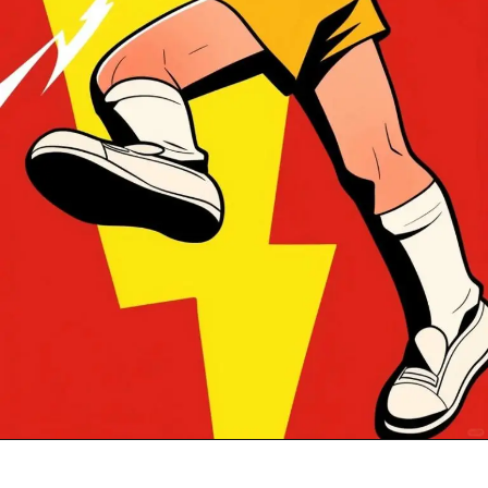
Đang mở
https://xamhinhdep.com/hinh-anh-nobita/