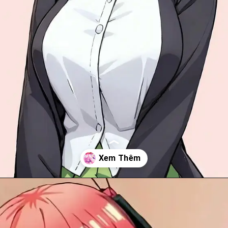
Đang mở
https://xamhinhdep.com/hinh-anh-nino/