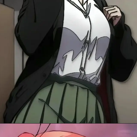
Đang mở
https://xamhinhdep.com/hinh-anh-nino/