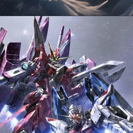
Đang mở
https://xamhinhdep.com/hinh-anh-gundam/