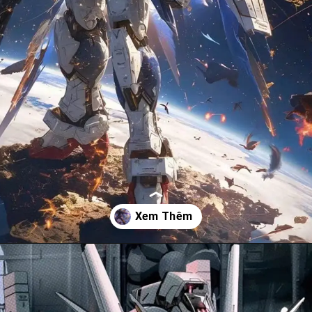
Đang mở
https://xamhinhdep.com/hinh-anh-gundam/