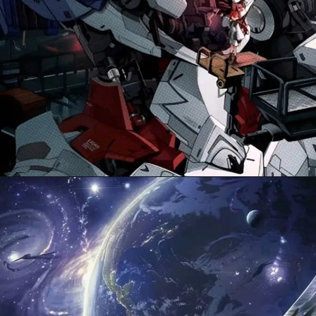
Đang mở
https://xamhinhdep.com/hinh-anh-gundam/