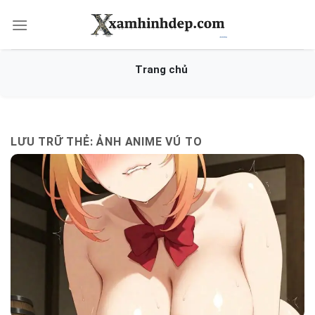
Bỏ
qua
nội
dung
LƯU TRỮ THẺ:
ẢNH ANIME VÚ TO