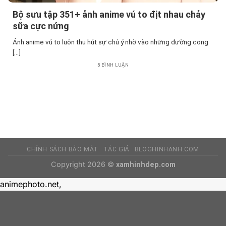
Bộ sưu tập 351+ ảnh anime vú to địt nhau chảy
sữa cực nứng
Ảnh anime vú to luôn thu hút sự chú ý nhờ vào những đường cong
[...]
5 BÌNH LUẬN
CHÍNH SÁCH BẢO MẬT
TÁC GIẢ
BLOGHINHANH.COM
Copyright 2026 ©
xamhinhdep.com
animephoto.net
,